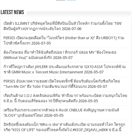
Latest News
เปิดตัว ILLIMNT บริษัทยุคใหม่ที่มีศิลปินเป็นหัวใจหลัก ร่วมก่อตั้งโดย ‘TEN’
ศิลปินผู้สร้างปรากฏการณ์ระดับโลก
2026-07-06
PERSES เปิดเกมสุดเดือดใน “ไม่แพ้ใคร (Hotter than ur X)” ดึง URBOYTJ ร่วม
โปรดิวซ์ครั้งแรก
2026-07-05
ต้องโทษเธอ ที่มาทำให้ฉันคิดถึงบ่อย ! ทิกเกอร์ ปล่อย MV “ต้องโทษเธอ
(Without You)” ฉบับคนคลั่งรัก
2026-05-07
ก้าวที่ใหญ่กว่าเดิม! JAYLERR ประเดิมเบอร์แรกค่าย ‘GX10 ASIA’ โปรเจกต์ข้าม
ชาติ GMM Music x Tencent Music Entertainment
2026-05-07
PERSES อัปเลเวลความฮอต! เปิดโหมดเซ็กซี่ ต้อนรับคัมแบ็คกับซิงเกิลใหม่
“Turn Me On” ดึง Tobii ร่วมเติมชนวนปาร์ตี้ร้อนแรง
2026-05-07
เริ่ดเกินต้าน! I.O.I ส่งคลิปคอนเฟิร์ม ‘ทำถึงมาก’ พร้อมระเบิดความสนุกในไทย
6 มิ.ย. นี้ กับคอนเสิร์ตฉลอง 10 ปีที่ทุกคนคิดถึง
2026-05-05
เตรียมรับแรงกระแทกจากตัวพ่อ K-Rock! CNBLUE ส่งสัญญาณความมันส์
‘3LOGY’ บุกธันเดอร์โดม!
2026-05-05
อิทธิฤทธิ์เพลงคัมแบ็ก ‘Who is she’ ท่าเต้นเด้งระเบิด-ม่วนจอยทั่วโลก ใครถูก
จริต “KISS OF LIFE” รอเจอที่ไทยครั้งถัดไป #KIOF_DEJAVU_inBKK 6 มิ.ย.นี้