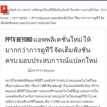
เปิดตัว ILLIMNT บริษัทยุคใหม่ที่มีศิลปินเป็นหัวใจหลัก ร่วมก่อตั้งโดย ‘TE
PERSES เปิดเกมสุดเดือดใน “ไม่แพ้ใคร (Hotter than ur X)” ดึง URBOYTJ ร่
Home
/
HOT NEWS
/
PPTV Beyond แอพพลิเคชั่นใหม่ ให้มากกว่าการดูทีวี จัด
เต็มฟังชั่นครบ มอบประสบการณ์แปลกใหม่
PPTV Beyond แอพพลิเคชั่นใหม่ ให้
มากกว่าการดูทีวี จัดเต็มฟังชั่น
ครบ มอบประสบการณ์แปลกใหม่
สถานีโทรทัศน์ดิจิตอล พีพีทีวี เอชดี (PPTV HD) นำเสนอเทคโนโลยีใหม่
เพื่อสานต่อแนวคิด “เรื่องราวดีดี ที่คุณต้องดู” กับแอพพลิเคชั่นใหม่ “PPTV
Beyond (พีพีทีวี บียอนด์)” แอพแรกที่รวมเทคโนโลยีพื้นฐานของการเป็น
แอพพลิเคชั่นร่วมกับการเล่นเกมอย่างสมบูรณ์ ไม่ใช่แอพดูทีวีทั่วไป แต่
เหนือกว่าด้วยฟีเจอร์ที่โดดเด่น คือ การใช้งานง่าย ชมรายการสดและ
รายการย้อนหลังได้จากทุกที่ทุกเวลา และสามารถเสพเนื้อหาที่ลึกกว่าการ