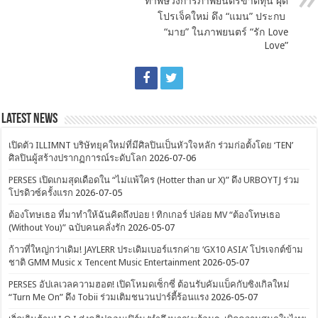
ทำพิษวงการภาพยนตร์ขาดทุน ผุด
โปรเจ็คใหม่ ดึง “แมน” ประกบ
“มาย” ในภาพยนตร์ “รัก Love
Love”
Latest News
เปิดตัว ILLIMNT บริษัทยุคใหม่ที่มีศิลปินเป็นหัวใจหลัก ร่วมก่อตั้งโดย ‘TEN’
ศิลปินผู้สร้างปรากฏการณ์ระดับโลก
2026-07-06
PERSES เปิดเกมสุดเดือดใน “ไม่แพ้ใคร (Hotter than ur X)” ดึง URBOYTJ ร่วม
โปรดิวซ์ครั้งแรก
2026-07-05
ต้องโทษเธอ ที่มาทำให้ฉันคิดถึงบ่อย ! ทิกเกอร์ ปล่อย MV “ต้องโทษเธอ
(Without You)” ฉบับคนคลั่งรัก
2026-05-07
ก้าวที่ใหญ่กว่าเดิม! JAYLERR ประเดิมเบอร์แรกค่าย ‘GX10 ASIA’ โปรเจกต์ข้าม
ชาติ GMM Music x Tencent Music Entertainment
2026-05-07
PERSES อัปเลเวลความฮอต! เปิดโหมดเซ็กซี่ ต้อนรับคัมแบ็คกับซิงเกิลใหม่
“Turn Me On” ดึง Tobii ร่วมเติมชนวนปาร์ตี้ร้อนแรง
2026-05-07