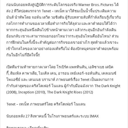
ก่อนนับถอยหลังสู่ปฏิบัติการระดับโลกของจริง Warner Bros. Pictures ได้
ส่ง 2 ทีวีสปอตแรกจาก Tenet – เทเน็ท มาให้ชมเป็นน้ำจิ้มประเดิมความ
มันส์ นำทัพโดย จอห์น เดวิด วอชิงตัน ผู้รับบทสายลับที่กำลังเรียนรู้เกี่ยวกับ
กลไกการทำงานของเวลาเพื่อทำภารกิจให้ลุล่วง และหาคำตอบให้ได้ว่า
หากกระสุนอันหนึ่งเดินไปข้างหน้าตามเวลา แล้วกระสุนอีกอันกำลังเดิน
ย้อนกลับ เขาจะสามารถแยกออกไหมว่ากระสุนอันไหนคืออันไหน? ส่วน
การฝึกฝนในครั้งนี้จะสำคัญต่อภารกิจของเขาอย่างไร สุดท้ายแล้วเขาจะ
เข้าใจกลไลของเวลาอย่างถ่องแท้หรือไม่ ต้องปักหมุดรอหาคำตอบพร้อม
กันในอีกไม่กี่อึดใจนี้!!
เปิดทีมร่วมท้าทายกาลเวลาโดย โรเบิร์ต แพททินสัน, เอลิซาเบธ เดบิค
กี้, ดิมเพิล คาพาเดีย, ไมเคิล เคน, อารอน เทย์เลอร์-จอห์นสัน, เคลเมนซ์
โพแอซีย์ และ เคนเนธ บรานาห์ ภาพยนตร์เรื่อง Tenet เป็นผลงานการ
กำกับล่าสุดของ คริสโตเฟอร์ โนแลน ผู้กำกับมือฉมังจาก The Dark Knight
(2008), Inception (2010), The Dark Knight Rises (2012)
Tenet – เทเน็ท ภาพยนตร์โดย คริสโตเฟอร์ โนแลน
นับถอยหลัง 27 สิงหาคมนี้ ในโรงภาพยนตร์และระบบ IMAX