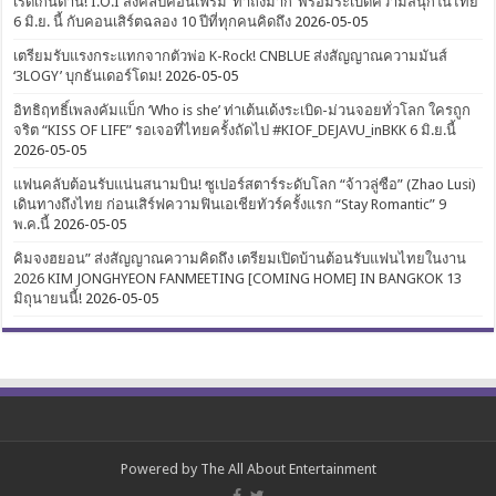
เริ่ดเกินต้าน! I.O.I ส่งคลิปคอนเฟิร์ม ‘ทำถึงมาก’ พร้อมระเบิดความสนุกในไทย
6 มิ.ย. นี้ กับคอนเสิร์ตฉลอง 10 ปีที่ทุกคนคิดถึง
2026-05-05
เตรียมรับแรงกระแทกจากตัวพ่อ K-Rock! CNBLUE ส่งสัญญาณความมันส์
‘3LOGY’ บุกธันเดอร์โดม!
2026-05-05
อิทธิฤทธิ์เพลงคัมแบ็ก ‘Who is she’ ท่าเต้นเด้งระเบิด-ม่วนจอยทั่วโลก ใครถูก
จริต “KISS OF LIFE” รอเจอที่ไทยครั้งถัดไป #KIOF_DEJAVU_inBKK 6 มิ.ย.นี้
2026-05-05
แฟนคลับต้อนรับแน่นสนามบิน! ซูเปอร์สตาร์ระดับโลก “จ้าวลู่ซือ” (Zhao Lusi)
เดินทางถึงไทย ก่อนเสิร์ฟความฟินเอเชียทัวร์ครั้งแรก “Stay Romantic” 9
พ.ค.นี้
2026-05-05
คิมจงฮยอน” ส่งสัญญาณความคิดถึง เตรียมเปิดบ้านต้อนรับแฟนไทยในงาน
2026 KIM JONGHYEON FANMEETING [COMING HOME] IN BANGKOK 13
มิถุนายนนี้!
2026-05-05
Powered by
The All About Entertainment