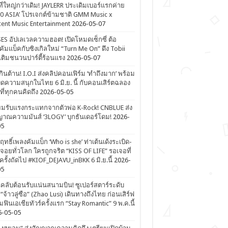
ที่ใหญ่กว่าเดิม! JAYLERR ประเดิมเบอร์แรกค่าย
0 ASIA’ โปรเจกต์ข้ามชาติ GMM Music x
ent Music Entertainment
2026-05-07
ES อัปเลเวลความฮอต! เปิดโหมดเซ็กซี่ ต้อ
คัมแบ็คกับซิงเกิลใหม่ “Turn Me On” ดึง Tobii
เติมชนวนปาร์ตี้ร้อนแรง
2026-05-07
ดเกินต้าน! I.O.I ส่งคลิปคอนเฟิร์ม ‘ทำถึงมาก’ พร้อม
ิดความสนุกในไทย 6 มิ.ย. นี้ กับคอนเสิร์ตฉลอง
ีที่ทุกคนคิดถึง
2026-05-05
ยมรับแรงกระแทกจากตัวพ่อ K-Rock! CNBLUE ส่ง
าณความมันส์ ‘3LOGY’ บุกธันเดอร์โดม!
2026-
05
ิฤทธิ์เพลงคัมแบ็ก ‘Who is she’ ท่าเต้นเด้งระเบิด-
จอยทั่วโลก ใครถูกจริต “KISS OF LIFE” รอเจอที่
รั้งถัดไป #KIOF_DEJAVU_inBKK 6 มิ.ย.นี้
2026-
05
ลับต้อนรับแน่นสนามบิน! ซูเปอร์สตาร์ระดับ
“จ้าวลู่ซือ” (Zhao Lusi) เดินทางถึงไทย ก่อนเสิร์ฟ
ฟินเอเชียทัวร์ครั้งแรก “Stay Romantic” 9 พ.ค.นี้
6-05-05