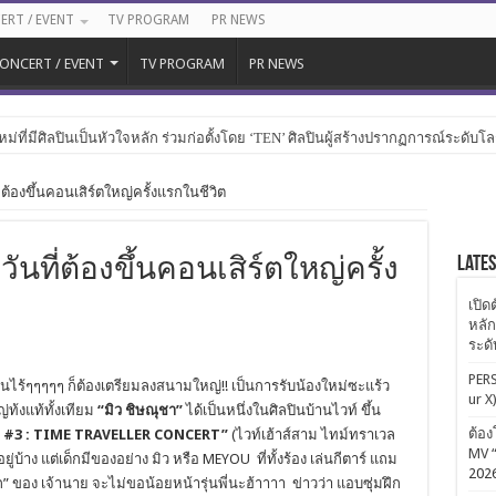
ERT / EVENT
TV PROGRAM
PR NEWS
ONCERT / EVENT
TV PROGRAM
PR NEWS
หม่ที่มีศิลปินเป็นหัวใจหลัก ร่วมก่อตั้งโดย ‘TEN’ ศิลปินผู้สร้างปรากฏการณ์ระดับโ
ี่ต้องขึ้นคอนเสิร์ตใหญ่ครั้งแรกในชีวิต
Late
เม้วันที่ต้องขึ้นคอนเสิร์ตใหญ่ครั้ง
เปิด
หลัก
ระด
PERS
ันไร้ๆๆๆๆๆ ก็ต้องเตรียมลงสนามใหญ่!! เป็นการรับน้องใหม่ซะแร้ว
ur X
ท้งแท้ทั้งเทียม
“มิว ชิษณุชา”
ได้เป็นหนึ่งในศิลปินบ้านไวท์ ขึ้น
ต้อง
#3 : TIME TRAVELLER CONCERT”
(ไวท์เฮ้าส์สาม ไทม์ทราเวล
MV “
ยู่บ้าง แต่เด็กมีของอย่าง มิว หรือ MEYOU ที่ทั้งร้อง เล่นกีตาร์ แถม
202
 ของ เจ้านาย จะไม่ขอน้อยหน้ารุ่นพี่นะฮ้าาาา ข่าวว่า แอบซุ่มฝึก