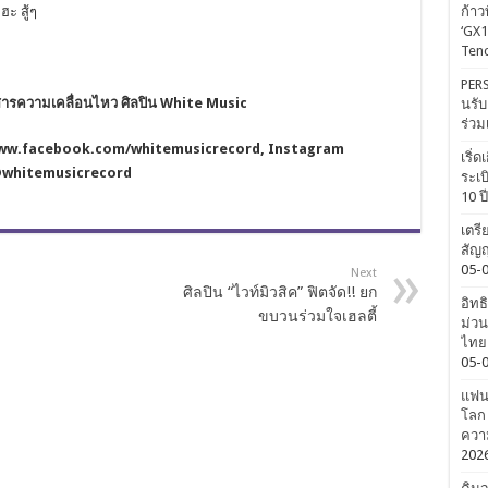
ฮะ สู้ๆ
ก้าว
‘GX1
Tenc
PERS
ารความเคลื่อนไหว ศิลปิน
White Music
นรับ
ร่วม
www
.
facebook
.
com
/
whitemusicrecord, Instagram
เริ่
whitemusicrecord
ระเบ
10 ป
เตรี
สัญญ
05-
Next
ศิลปิน “ไวท์มิวสิค” ฟิตจัด!! ยก
อิทธ
ขบวนร่วมใจเฮลตี้
ม่วน
ไทยค
05-
แฟนค
โลก 
ความ
202