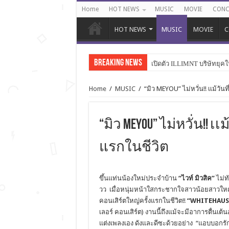
Home
HOT NEWS
MUSIC
MOVIE
CONC
HOT NEWS
MUSIC
MOVIE
C
Breaking News
เปิดตัว ILLIMNT บริษัทยุคใ
Home
/
MUSIC
/
“มิว MEYOU” ไม่หวั่น!! เเม้วันท
“มิว MEYOU” ไม่หวั่น!! เ
แรกในชีวิต
ขึ้นแท่นน้องใหม่ประจำบ้าน
“ไวท์ มิวสิค”
ไม่ท
วว เมื่อหนุ่มหน้าใสกระชากใจสาวน้อยสาวใหญ่
คอนเสิร์ตใหญ่ครั้งแรกในชีวิต!!
“WHITEHAUS 
เลอร์ คอนเสิร์ต) งานนี้ถึงแม้จะมีอาการตื่นเต้นอ
แต่งเพลงเอง ดังและดีซะด้วยอย่าง “แอบบอกรัก”