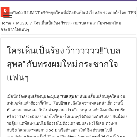
เปิดตัว ILLIMNT บริษัทยุคใหม่ที่มีศิลปินเป็นหัวใจหลัก ร่วมก่อตั้งโดย ‘TE
Home
/
MUSIC
/
ใครเห็นเป็นร้อง ว้าววววว!! “เบล สุพล” กับทรงผมใหม่
กระชากใจแฟนๆ
ใครเห็นเป็นร้อง ว้าววววว!! “เบล
สุพล” กับทรงผมใหม่ กระชากใจ
แฟนๆ
เมื่อนักร้องหนุ่มเสียงนุ่มละมุนหู
“เบล สุพล”
หั่นผมสั้นเปลี่ยนลุคใหม่ จน
แฟนๆเห็นแล้วต้องกรี๊ดใส่… โอปป้า!! ตะลึงในความหล่อหน้าเด็ก งานนี้
ทำเอาหลายคนเดากันไปต่างๆนานาว่า เอ๊ะ!! หนุ่มเบลกำลังจะมีความรัก
หรือว่ากำลังจะมีผลงานอะไรใหม่ๆให้แฟนๆได้ติดตามกันรึเปล่า อันนี้ต้อง
รอลุ้น!! แต่ที่แน่ๆแบบไม่ต้องรอไม่ต้องเดา ชมและฟังได้เลย ด่วนๆ!!
กับซิงเกิลเพลง “หลอก” (Fools) หรือถ้าอยากใกล้ชิด ด่วนๆ!! ไปนี่
เลย “White Party ครั้งที่ 2” ตอน “Bedtime Stories” พุธที่ 26 มิ.ย.นี้ 3 ทุ่ม