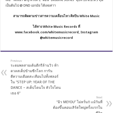
เป็นต้นไป @ DND เอกมัย ได้เลยค่าา
สามารถติดตามข่าวสารความเคลื่อนไหว ศิลปิน
White Music
ได้ทาง
White Music Records ที่
www
.
facebook
.
com
/
whitemusicrecord, Instagram
@whitemusicrecord
Previous
ระดมพลสายเต้นดีกรีล้านวิว ท้า
ดวลสเต็ปข้ามซีกโลก การัน
ตีความเดือดสะเทือนไปทั้งฟลอร์
ใน “STEP UP: YEAR OF THE
DANCE – สเต็ปโดนใจ หัวใจโดน
เธอ 6”
Next
“มิว MEYOU” ไม่หวั่น!! เเม้วันที่
ต้องขึ้นคอนเสิร์ตใหญ่ครั้งแรกใน