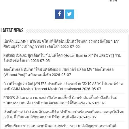
ชีวิต
Latest News
เปิดตัว ILLIMNT บริษัทยุคใหม่ที่มีศิลปินเป็นหัวใจหลัก ร่วมก่อตั้งโดย ‘TEN’
ศิลปินผู้สร้างปรากฏการณ์ระดับโลก
2026-07-06
PERSES เปิดเกมสุดเดือดใน “ไม่แพ้ใคร (Hotter than ur X)” ดึง URBOYTJ ร่วม
โปรดิวซ์ครั้งแรก
2026-07-05
ต้องโทษเธอ ที่มาทำให้ฉันคิดถึงบ่อย ! ทิกเกอร์ ปล่อย MV “ต้องโทษเธอ
(Without You)” ฉบับคนคลั่งรัก
2026-05-07
ก้าวที่ใหญ่กว่าเดิม! JAYLERR ประเดิมเบอร์แรกค่าย ‘GX10 ASIA’ โปรเจกต์ข้าม
ชาติ GMM Music x Tencent Music Entertainment
2026-05-07
PERSES อัปเลเวลความฮอต! เปิดโหมดเซ็กซี่ ต้อนรับคัมแบ็คกับซิงเกิลใหม่
“Turn Me On” ดึง Tobii ร่วมเติมชนวนปาร์ตี้ร้อนแรง
2026-05-07
เริ่ดเกินต้าน! I.O.I ส่งคลิปคอนเฟิร์ม ‘ทำถึงมาก’ พร้อมระเบิดความสนุกในไทย
6 มิ.ย. นี้ กับคอนเสิร์ตฉลอง 10 ปีที่ทุกคนคิดถึง
2026-05-05
เตรียมรับแรงกระแทกจากตัวพ่อ K-Rock! CNBLUE ส่งสัญญาณความมันส์