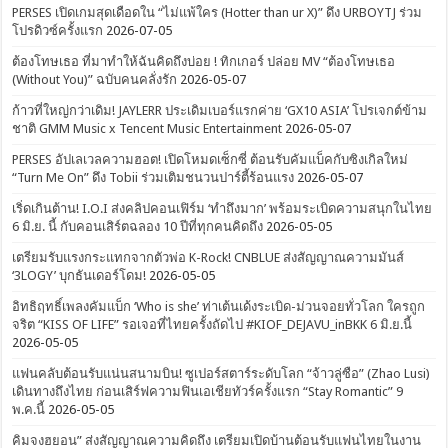
PERSES เปิดเกมสุดเดือดใน “ไม่แพ้ใคร (Hotter than ur X)” ดึง URBOYTJ ร่วม
โปรดิวซ์ครั้งแรก
2026-07-05
ต้องโทษเธอ ที่มาทำให้ฉันคิดถึงบ่อย ! ทิกเกอร์ ปล่อย MV “ต้องโทษเธอ
(Without You)” ฉบับคนคลั่งรัก
2026-05-07
ก้าวที่ใหญ่กว่าเดิม! JAYLERR ประเดิมเบอร์แรกค่าย ‘GX10 ASIA’ โปรเจกต์ข้าม
ชาติ GMM Music x Tencent Music Entertainment
2026-05-07
PERSES อัปเลเวลความฮอต! เปิดโหมดเซ็กซี่ ต้อนรับคัมแบ็คกับซิงเกิลใหม่
“Turn Me On” ดึง Tobii ร่วมเติมชนวนปาร์ตี้ร้อนแรง
2026-05-07
เริ่ดเกินต้าน! I.O.I ส่งคลิปคอนเฟิร์ม ‘ทำถึงมาก’ พร้อมระเบิดความสนุกในไทย
6 มิ.ย. นี้ กับคอนเสิร์ตฉลอง 10 ปีที่ทุกคนคิดถึง
2026-05-05
เตรียมรับแรงกระแทกจากตัวพ่อ K-Rock! CNBLUE ส่งสัญญาณความมันส์
‘3LOGY’ บุกธันเดอร์โดม!
2026-05-05
อิทธิฤทธิ์เพลงคัมแบ็ก ‘Who is she’ ท่าเต้นเด้งระเบิด-ม่วนจอยทั่วโลก ใครถูก
จริต “KISS OF LIFE” รอเจอที่ไทยครั้งถัดไป #KIOF_DEJAVU_inBKK 6 มิ.ย.นี้
2026-05-05
แฟนคลับต้อนรับแน่นสนามบิน! ซูเปอร์สตาร์ระดับโลก “จ้าวลู่ซือ” (Zhao Lusi)
เดินทางถึงไทย ก่อนเสิร์ฟความฟินเอเชียทัวร์ครั้งแรก “Stay Romantic” 9
พ.ค.นี้
2026-05-05
คิมจงฮยอน” ส่งสัญญาณความคิดถึง เตรียมเปิดบ้านต้อนรับแฟนไทยในงาน