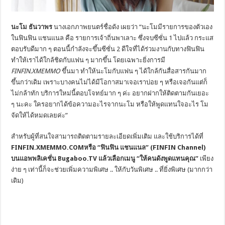
นะโม ธันวาพร
นางเอกภาพยนตร์ชื่อดัง เผยว่า “นะโมมีรายการของตัวเอง
ในฟินฟิน แชนแนล คือ รายการเจ้าถิ่นพาเลาะ ซึ่งจบซีซั่น 1 ไปแล้ว กระแส
ตอบรับดีมาก ๆ ตอนนี้กำลังจะขึ้นซีซั่น 2 ดีใจที่ได้ร่วมงานกับทางฟินฟิน
ทำให้เราได้ใกล้ชิดกับแฟน ๆ มากขึ้น โดยเฉพาะยิ่งการมี
FINFIN.XMEMMO
ขึ้นมา ทำให้นะโมกับแฟน ๆ ได้ใกล้กันสื่อสารกันมาก
ขึ้นกว่าเดิม เพราะบางคนไม่ได้มีโอกาสมาเจอเราบ่อย ๆ หรือเจอกันแต่ก็
ไม่กล้าทัก บริการใหม่นี้ตอบโจทย์มาก ๆ ค่ะ อยากฝากให้ติดตามกันเยอะ
ๆ นะคะ ใครอยากได้ข้อความอะไรจากนะโม หรือให้พูดแทนใจอะไร โม
จัดให้ได้หมดเลยค่ะ”
สำหรับผู้ที่สนใจสามารถติดตามรายละเอียดเพิ่มเติม และใช้บริการได้ที่
FINFIN.XMEMMO.COMหรือ “ฟินฟิน แชนแนล” (FINFIN Channel)
บนแอพพลิเคชั่น
Bugaboo.TV
แล้วเลือกเมนู
“ให้คนดังพูดแทนคุณ”
เพียง
ง่าย ๆ เท่านี้ก็จะช่วยเพิ่มความพิเศษ .. ให้กับวันพิเศษ .. ที่ยิ่งพิเศษ (มากกว่า
เดิม)