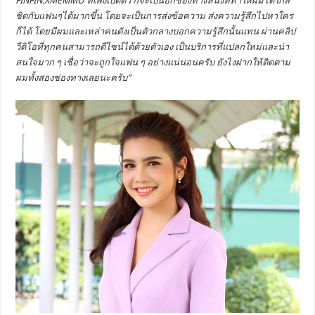
FINFIN.XMEMMO ที่เพิ่งเปิดตัว ก็จะเป็นอีกช่องทางหนึ่งที่ทำให้ผมได้ใกล้
ชิดกับแฟนๆได้มากขึ้น โดยจะเป็นการส่งข้อความ ส่งความรู้สึกไปหาใคร
ก็ได้ โดยมีผมและเหล่าคนดังเป็นตัวกลางบอกความรู้สึกนั้นแทน ผ่านคลิป
วีดิโอที่ทุกคนสามารถดีไซน์ได้ด้วยตัวเอง เป็นบริการที่แปลกใหม่และน่า
สนใจมาก ๆ เชื่อว่าจะถูกใจแฟน ๆ อย่างแน่นอนครับ ยังไงฝากให้ติดตาม
ผมทั้งสองช่องทางเลยนะครับ”