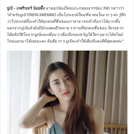
ปูเป้ – เกศรินทร์ น้อยผึ้ง
นางเอกน้องใหม่แกะกล่องจากช่อง 7HD กล่าวว่า
“สำหรับปูเป้ FINFIN.XMEMMO เป็นโปรเจกต์ใหม่ที่น่าสนใจมาก ๆ ค่ะ รู้สึก
ว่าโปรเจกต์​นี้จะทำให้ทุกคนที่ชื่นชอบเราสามารถเข้าถึงเราได้มากขึ้น
นอกจากปูเป้แล้วยังมีนักแสดงอีกหลาย ๆ ท่านที่ทุกคนชื่นชอบ ใครอยาก
ได้คลิปวีดิโอจากปูเป้และเพื่อน ๆ เพื่อเป็นของขวัญให้ใคร อยากได้สไตล์
ไหนบอกมาได้เลยนะคะ ยินดีมาก ๆ ปูเป้จะทำให้เต็มที่และดีที่สุดเลยค่ะ”