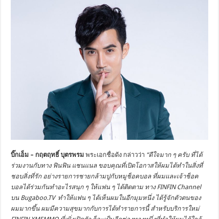
บิ๊กเอ็ม – กฤตฤทธิ์ บุตรพรม
พระเอกชื่อดัง กล่าวว่า
“ดีใจมาก ๆ ครับ ที่ได้
ร่วมงานกับทาง ฟินฟิน แชนแนล ขอบคุณที่เปิดโอกาสให้ผมได้ทำในสิ่งที่
ชอบสิ่งที่รัก อย่างรายการชายกล้ามปูกับหมูช็อคบอล ที่ผมและเจ้าช็อค
บอลได้ร่วมกันทำอะไรสนุก ๆ ให้แฟน ๆ ได้ติดตาม ทาง FINFIN Channel
บน Bugaboo.TV ทำให้แฟน ๆ ได้เห็นผมในอีกมุมหนึ่ง ได้รู้จักตัวตนของ
ผมมากขึ้น ผมมีความสุขมากกับการได้ทำรายการนี้ สำหรับบริการใหม่