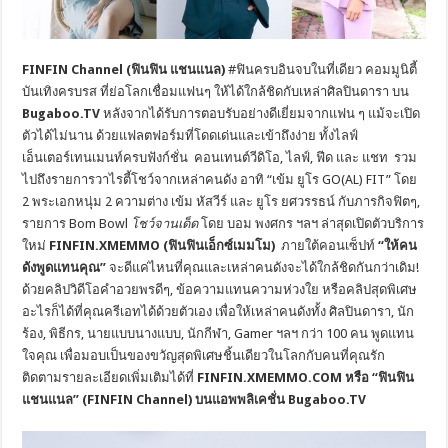
FINFIN Channel (ฟินฟิน แชนแนล)
#ฟินครบอินจบในที่เดียว คอมมูนิตี้
บันเทิงครบรส ที่ย่อโลกเชื่อมแฟนๆ ให้ได้ใกล้ชิดกับเหล่าศิลปินดารา บน
Bugaboo.TV
หลังจากได้รับการตอบรับอย่างดีเยี่ยมจากแฟน ๆ แม้จะเปิด
ตัวได้ไม่นาน ด้วยแฟลตฟอร์มที่โดดเด่นและเข้าถึงง่าย ทั้งไลฟ์
เอ็นเตอร์เทนเมนท์ครบฟังก์ชั่น คอนเทนต์วีดิโอ, ไลฟ์, ฟีด และ แชท รวม
ไปถึงรายการวาไรตี้โชว์จากเหล่าคนดัง อาทิ “เข้ม ยูโร GO(AL) FIT” โดย
2 พระเอกหนุ่ม 2 ความต่าง เข้ม หัสวีร์ และ ยูโร ยศวรรธน์ กับภารกิจฟิตๆ,
รายการ Bom Bowl
โชว์จานเด็ด
โดย บอม พงศกร ฯลฯ ล่าสุดเปิดตัวบริการ
ใหม่
FINFIN.XMEMMO
(ฟินฟินเอ็กซ์เมมโม)
ภายใต้คอนเซ็ปท์
“ให้คน
ดังพูดแทนคุณ”
จะดีแค่ไหนที่คุณและเหล่าคนดังจะได้ใกล้ชิดกันกว่าเดิม!
ด้วยคลิปวิดีโอคำอวยพรดีๆ, ข้อความแทนความห่วงใย หรือคลิปสุดพิเศษ
อะไรก็ได้ที่คุณครีเอทได้ด้วยตัวเอง เพื่อให้เหล่าคนดังทั้ง ศิลปินดารา, นัก
ร้อง, พิธีกร, นายแบบนางแบบ, นักกีฬา, Gamer ฯลฯ กว่า 100 คน พูดแทน
ใจคุณ เพื่อมอบเป็นของขวัญสุดพิเศษชิ้นเดียวในโลกกับคนที่คุณรัก
ติดตามรายละเอียดเพิ่มเติมได้ที่
FINFIN.XMEMMO.COM
หรือ
“ฟินฟิน
แชนแนล” (FINFIN Channel)
บนแอพพลิเคชั่น
Bugaboo.TV