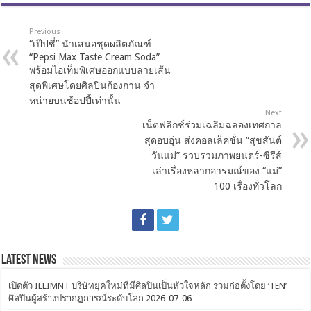
Previous
“เป๊ปซี่” นำเสนอชุดผลิตภัณฑ์
“Pepsi Max Taste Cream Soda”
พร้อมไอเท็มพิเศษออกแบบลายเส้น
สุดพิเศษโดยศิลปินก้องกาน จำ
หน่ายบนช้อปปี้เท่านั้น
Next
เน็ตฟลิกซ์ร่วมเฉลิมฉลองเทศกาล
สุดอบอุ่น ส่งคอลเล็คชั่น “สุขสันต์
วันแม่” รวบรวมภาพยนตร์-ซีรีส์
เล่าเรื่องหลากอารมณ์ของ “แม่”
100 เรื่องทั่วโลก
Latest News
เปิดตัว ILLIMNT บริษัทยุคใหม่ที่มีศิลปินเป็นหัวใจหลัก ร่วมก่อตั้งโดย ‘TEN’
ศิลปินผู้สร้างปรากฏการณ์ระดับโลก
2026-07-06