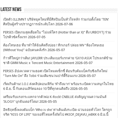
Latest News
เปิดตัว ILLIMNT บริษัทยุคใหม่ที่มีศิลปินเป็นหัวใจหลัก ร่วมก่อตั้งโดย ‘TEN’
ศิลปินผู้สร้างปรากฏการณ์ระดับโลก
2026-07-06
PERSES เปิดเกมสุดเดือดใน “ไม่แพ้ใคร (Hotter than ur X)” ดึง URBOYTJ ร่วม
โปรดิวซ์ครั้งแรก
2026-07-05
ต้องโทษเธอ ที่มาทำให้ฉันคิดถึงบ่อย ! ทิกเกอร์ ปล่อย MV “ต้องโทษเธอ
(Without You)” ฉบับคนคลั่งรัก
2026-05-07
ก้าวที่ใหญ่กว่าเดิม! JAYLERR ประเดิมเบอร์แรกค่าย ‘GX10 ASIA’ โปรเจกต์ข้าม
ชาติ GMM Music x Tencent Music Entertainment
2026-05-07
PERSES อัปเลเวลความฮอต! เปิดโหมดเซ็กซี่ ต้อนรับคัมแบ็คกับซิงเกิลใหม่
“Turn Me On” ดึง Tobii ร่วมเติมชนวนปาร์ตี้ร้อนแรง
2026-05-07
เริ่ดเกินต้าน! I.O.I ส่งคลิปคอนเฟิร์ม ‘ทำถึงมาก’ พร้อมระเบิดความสนุกในไทย
6 มิ.ย. นี้ กับคอนเสิร์ตฉลอง 10 ปีที่ทุกคนคิดถึง
2026-05-05
เตรียมรับแรงกระแทกจากตัวพ่อ K-Rock! CNBLUE ส่งสัญญาณความมันส์
‘3LOGY’ บุกธันเดอร์โดม!
2026-05-05
อิทธิฤทธิ์เพลงคัมแบ็ก ‘Who is she’ ท่าเต้นเด้งระเบิด-ม่วนจอยทั่วโลก ใครถูก
จริต “KISS OF LIFE” รอเจอที่ไทยครั้งถัดไป #KIOF_DEJAVU_inBKK 6 มิ.ย.นี้