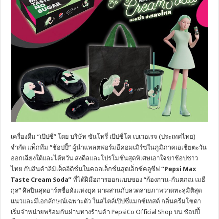
เครื่องดื่ม “เป๊ปซี่” โดย บริษัท ซันโทรี่ เป๊ปซี่โค เบเวอเรจ (ประเทศไทย)
จำกัด
แท็กทีม “ช้อปปี้” ผู้นำแพลตฟอร์มอีคอมเมิร์ซในภูมิภาคเอเชียตะวัน
ออกเฉียงใต้และไต้หวัน ส่งดีลและโปรโมชั่นสุดพิเศษเอาใจขาช้อปชาว
ไทย กับสินค้าลิมิเต็ดอิดิชั่นในคอลเล็กชั่นสุดเอ็กซ์คลูซีฟ
“
Pepsi Max
Taste Cream Soda”
ที่ได้ฝีมือการออกแบบของ “ก้องกาน-กันตภณ เมธี
กุล” ศิลปินสุดอาร์ตชื่อดังแห่งยุค มาผสานกับลวดลายภาพวาดทะลุมิติสุด
แนวและมีเอกลักษณ์เฉพาะตัว ในสไตล์เป๊ปซี่แมกซ์เทสต์ กลิ่นครีมโซดา
เริ่มจำหน่ายพร้อมกันผ่านทางร้านค้า PepsiCo Official Shop บน ช้อปปี้