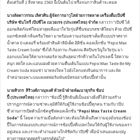
ตั้งแต่วันที่ 2 สิงหาคม 2563 นี้เป็นต้นไป หรือจนกว่าสินค้าจะหมด
นางลัดดาวรรณ เลิศวศิน ผู้จัดการอาวุโสฝ่ายการตลาด เครื่องดื่มเป๊ปซี่
บริษัท ซันโทรี่ เป๊ปซี่โค เบเวอเรจ (ประเทศไทย) จำกัด
กล่าวว่า
“เป๊ปซี่ ได้
ออกผลิตภัณฑ์ใหม่ล่าสุดเพื่อเอาใจวัยรุ่นที่ชื่นชอบรสชาติใหม่ๆ ด้วย เป๊ปซี่
แมกซ์เทสต์ กลิ่นครีมโซดา มาพร้อมความอร่อยซ่าเต็มที่แบบปราศจาก
น้ำตาล 0 แคลอรี่ พร้อมทำสินค้าลิมิเต็ด อิดิชั่น คอลเล็กชั่น “Pepsi Max
Taste Cream Soda” ซึ่งได้ ก้องกาน-กันตภณ ศิลปินขวัญใจวัยรุ่น มา
ออกแบบโดยให้คาแรกเตอร์ลายเส้นสุดน่ารักที่วาดในโปรเจคนี้ ใส่ความ
สนุก สดใส และแอบแฝงด้วยความตื่นเต้นในแบบ Pepsi Max Taste Be My
Cream Soda หอมซ่า น่าหลงใหล ไปยังโลกแห่งจินตนาการ และจัด
จำหน่ายเฉพาะบนแพลตฟอร์มพันธมิตรอย่างช้อปปี้เท่านั้น
นายศิวกร สิริวงศ์ภาณุพงศ์ หัวหน้าฝ่ายพัฒนาธุรกิจ ช้อป
ปี้ (
ประเทศไทย)
กล่าวว่า “ช้อปปี้ รู้สึกยินดีเป็นอย่างยิ่งที่ได้ร่วมสร้าง
ปรากฏการณ์ความซ่าทะลุมิติให้กับผู้ใช้งานช้อปปี้ทุกคน ร่วมกับ ‘เป๊ป
ซี่’ ผ่านการเปิดตัวเอ็กซ์คลูซีฟคอลเล็กชั่น
“Pepsi Max Taste Cream
Soda”
นี้ โดยความร่วมมือดังกล่าวสะท้อนให้เห็นถึงความมุ่งมั่นของช้อป
ปี้ในการส่งมอบประสบการณ์การช้อปปิ้งที่แปลกใหม่ให้กับผู้ใช้งานของเรา
อยู่เสมอ และเราจะทำงานอย่างใกล้ชิดกับ ‘เป๊ปซี่’ เพื่อนำเสนอแคมเปญ
ทางการตลาดสุดสร้างสรรค์ต่อไป”