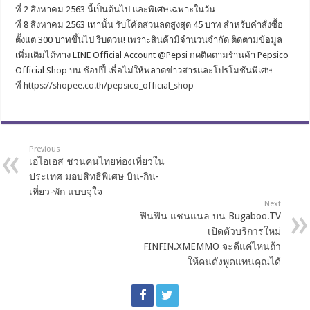
ที่ 2 สิงหาคม 2563 นี้เป็นต้นไป และพิเศษเฉพาะในวัน
ที่ 8 สิงหาคม 2563 เท่านั้น รับโค้ดส่วนลดสูงสุด 45 บาท สำหรับคำสั่งซื้อ
ตั้งแต่ 300 บาทขึ้นไป รีบด่วน! เพราะสินค้ามีจำนวนจำกัด ติดตามข้อมูล
เพิ่มเติมได้ทาง LINE Official Account @Pepsi กดติดตามร้านค้า Pepsico
Official Shop บน ช้อปปี้ เพื่อไม่ให้พลาดข่าวสารและโปรโมชันพิเศษ
ที่
https://shopee.co.th/pepsico_official_shop
Previous
เอไอเอส ชวนคนไทยท่องเที่ยวใน
ประเทศ มอบสิทธิพิเศษ บิน-กิน-
เที่ยว-พัก แบบจุใจ
Next
ฟินฟิน แชนแนล บน Bugaboo.TV
เปิดตัวบริการใหม่
FINFIN.XMEMMO จะดีแค่ไหนถ้า
ให้คนดังพูดแทนคุณได้