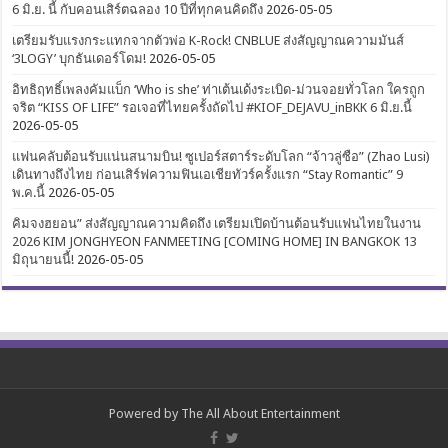
6 มิ.ย. นี้ กับคอนเสิร์ตฉลอง 10 ปีที่ทุกคนคิดถึง
2026-05-05
เตรียมรับแรงกระแทกจากตัวพ่อ K-Rock! CNBLUE ส่งสัญญาณความมันส์
‘3LOGY’ บุกธันเดอร์โดม!
2026-05-05
อิทธิฤทธิ์เพลงคัมแบ็ก ‘Who is she’ ท่าเต้นเด้งระเบิด-ม่วนจอยทั่วโลก ใครถูก
จริต “KISS OF LIFE” รอเจอที่ไทยครั้งถัดไป #KIOF_DEJAVU_inBKK 6 มิ.ย.นี้
2026-05-05
แฟนคลับต้อนรับแน่นสนามบิน! ซูเปอร์สตาร์ระดับโลก “จ้าวลู่ซือ” (Zhao Lusi)
เดินทางถึงไทย ก่อนเสิร์ฟความฟินเอเชียทัวร์ครั้งแรก “Stay Romantic” 9
พ.ค.นี้
2026-05-05
คิมจงฮยอน” ส่งสัญญาณความคิดถึง เตรียมเปิดบ้านต้อนรับแฟนไทยในงาน
2026 KIM JONGHYEON FANMEETING [COMING HOME] IN BANGKOK 13
มิถุนายนนี้!
2026-05-05
Powered by
The All About Entertainment