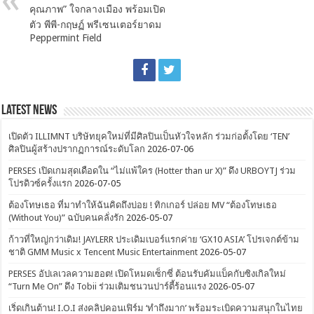
คุณภาพ” ใจกลางเมือง พร้อมเปิด
ตัว พีพี-กฤษฏ์ พรีเซนเตอร์ยาดม
Peppermint Field
Latest News
เปิดตัว ILLIMNT บริษัทยุคใหม่ที่มีศิลปินเป็นหัวใจหลัก ร่วมก่อตั้งโดย ‘TEN’
ศิลปินผู้สร้างปรากฏการณ์ระดับโลก
2026-07-06
PERSES เปิดเกมสุดเดือดใน “ไม่แพ้ใคร (Hotter than ur X)” ดึง URBOYTJ ร่วม
โปรดิวซ์ครั้งแรก
2026-07-05
ต้องโทษเธอ ที่มาทำให้ฉันคิดถึงบ่อย ! ทิกเกอร์ ปล่อย MV “ต้องโทษเธอ
(Without You)” ฉบับคนคลั่งรัก
2026-05-07
ก้าวที่ใหญ่กว่าเดิม! JAYLERR ประเดิมเบอร์แรกค่าย ‘GX10 ASIA’ โปรเจกต์ข้าม
ชาติ GMM Music x Tencent Music Entertainment
2026-05-07
PERSES อัปเลเวลความฮอต! เปิดโหมดเซ็กซี่ ต้อนรับคัมแบ็คกับซิงเกิลใหม่
“Turn Me On” ดึง Tobii ร่วมเติมชนวนปาร์ตี้ร้อนแรง
2026-05-07
เริ่ดเกินต้าน! I.O.I ส่งคลิปคอนเฟิร์ม ‘ทำถึงมาก’ พร้อมระเบิดความสนุกในไทย