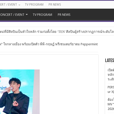
ERT / EVENT
TV PROGRAM
PR NEWS
ONCERT / EVENT
TV PROGRAM
PR NEWS
หม่ที่มีศิลปินเป็นหัวใจหลัก ร่วมก่อตั้งโดย ‘TEN’ ศิลปินผู้สร้างปรากฏการณ์ระดับโ
 ใจกลางเมือง พร้อมเปิดตัว พีพี-กฤษฏ์ พรีเซนเตอร์ยาดม Peppermint
Late
เปิด
หลัก
ระด
PERS
ur X
ต้อง
MV “
202