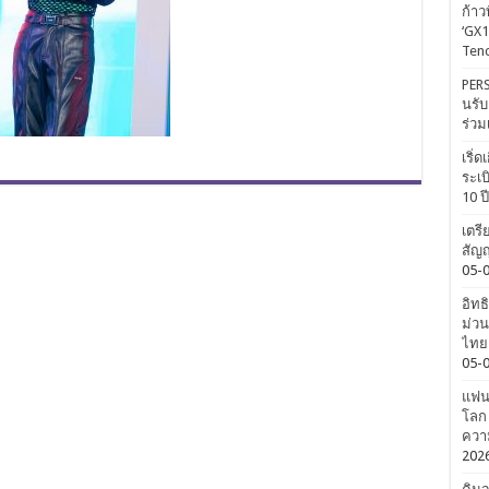
ก้าว
‘GX1
Tenc
PERS
นรับ
ร่วม
เริ่
ระเบ
10 ป
เตรี
สัญญ
05-
อิทธ
ม่วน
ไทยค
05-
แฟนค
โลก 
ความ
202