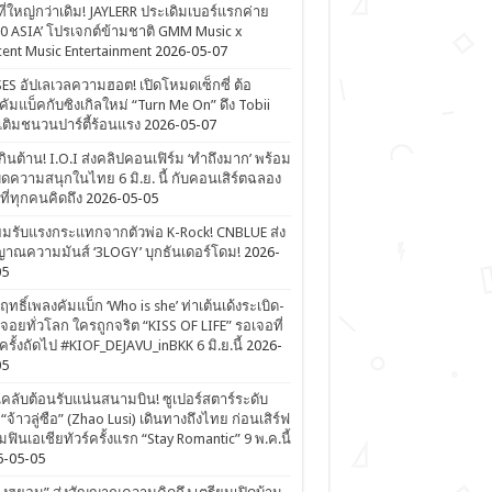
ที่ใหญ่กว่าเดิม! JAYLERR ประเดิมเบอร์แรกค่าย
0 ASIA’ โปรเจกต์ข้ามชาติ GMM Music x
ent Music Entertainment
2026-05-07
ES อัปเลเวลความฮอต! เปิดโหมดเซ็กซี่ ต้อ
คัมแบ็คกับซิงเกิลใหม่ “Turn Me On” ดึง Tobii
เติมชนวนปาร์ตี้ร้อนแรง
2026-05-07
ดเกินต้าน! I.O.I ส่งคลิปคอนเฟิร์ม ‘ทำถึงมาก’ พร้อม
ิดความสนุกในไทย 6 มิ.ย. นี้ กับคอนเสิร์ตฉลอง
ีที่ทุกคนคิดถึง
2026-05-05
ยมรับแรงกระแทกจากตัวพ่อ K-Rock! CNBLUE ส่ง
าณความมันส์ ‘3LOGY’ บุกธันเดอร์โดม!
2026-
05
ิฤทธิ์เพลงคัมแบ็ก ‘Who is she’ ท่าเต้นเด้งระเบิด-
จอยทั่วโลก ใครถูกจริต “KISS OF LIFE” รอเจอที่
รั้งถัดไป #KIOF_DEJAVU_inBKK 6 มิ.ย.นี้
2026-
05
ลับต้อนรับแน่นสนามบิน! ซูเปอร์สตาร์ระดับ
“จ้าวลู่ซือ” (Zhao Lusi) เดินทางถึงไทย ก่อนเสิร์ฟ
ฟินเอเชียทัวร์ครั้งแรก “Stay Romantic” 9 พ.ค.นี้
6-05-05