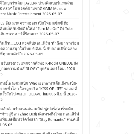
ที่ใหญ่กว่าเดิม! JAYLERR ประเดิมเบอร์แรกค่าย
0 ASIA’ โปรเจกต์ข้ามชาติ GMM Music x
ent Music Entertainment
2026-05-07
ES อัปเลเวลความฮอต! เปิดโหมดเซ็กซี่ ต้อ
คัมแบ็คกับซิงเกิลใหม่ “Turn Me On” ดึง Tobii
เติมชนวนปาร์ตี้ร้อนแรง
2026-05-07
ดเกินต้าน! I.O.I ส่งคลิปคอนเฟิร์ม ‘ทำถึงมาก’ พร้อม
ิดความสนุกในไทย 6 มิ.ย. นี้ กับคอนเสิร์ตฉลอง
ีที่ทุกคนคิดถึง
2026-05-05
ยมรับแรงกระแทกจากตัวพ่อ K-Rock! CNBLUE ส่ง
าณความมันส์ ‘3LOGY’ บุกธันเดอร์โดม!
2026-
05
ิฤทธิ์เพลงคัมแบ็ก ‘Who is she’ ท่าเต้นเด้งระเบิด-
จอยทั่วโลก ใครถูกจริต “KISS OF LIFE” รอเจอที่
รั้งถัดไป #KIOF_DEJAVU_inBKK 6 มิ.ย.นี้
2026-
05
ลับต้อนรับแน่นสนามบิน! ซูเปอร์สตาร์ระดับ
“จ้าวลู่ซือ” (Zhao Lusi) เดินทางถึงไทย ก่อนเสิร์ฟ
ฟินเอเชียทัวร์ครั้งแรก “Stay Romantic” 9 พ.ค.นี้
6-05-05