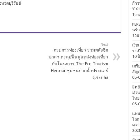
หวัดบุรีรัมย์
ก้าว
‘GX1
Tenc
PERS
นรับ
ร่วม
Next
เริ่
กรมการท่องเที่ยว รวมพลังจิต
ระเบ
10 ป
อาสา ตะลุยฟื้นฟูแหล่งท่องเที่ยว
กับโครงการ The Eco Tourism
เตรี
Hero ณ ชุมชนปากน้ำประแสร์
สัญญ
จ.ระยอง
05-
อิทธ
ม่วน
ไทยค
05-
แฟนค
โลก 
ความ
202