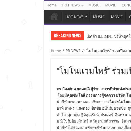
Home
HOT NEWS
MUSIC
MOVIE
CONC
HOT NEWS
MUSIC
MOVIE
C
Breaking News
เปิดตัว ILLIMNT บริษัทยุคใ
Home
/
PR NEWS
/
“โมโนแวมไพร์” ร่วมเปิดง
“โมโนแวมไพร์” ร่วมเปิ
ดร.ก้องศักด ยอดมณี ผู้ว่าการการกีฬาแห่งปร
โดยมี
คุณซัง โดลี กรรมการผู้จัดการ บริษัท โ
นักกีฬาบาสเกตบอลอาชีพจาก
“สโมสรโมโนแว
อาทิ นพพร แสงทอง, ชิตชัย อนันติ, ธวัชชัย สุ
คำโอ, ศุภกฤต ฐิติคุณรัตน์, ปรเมศร์ อินทรนาม
มณีโชติ, ปิยะมินทร์ สุกันยา, สหัสวรรษ อินมา
นักกีฬาได้ร่วมสอนทักษะกีฬาบาสเกตบอลเบื้องต