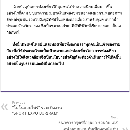
ด้วยปัจจุบันการท่องเที่ยววิถี
ชุมชนได้รับความนิยมเพิ่มมากขึ้
น
อย่างไรก็ตาม ปัญหาความสะอาดในแหล่งชุ
มชนอาจส่งผลกระทบต่อภาพ
ลักษณ์ชุ
มชน รวมไปถึงภูมิทัศน์ในแหล่งท่
องเที่ยว สำหรับชุมชนปากน้ำ
ประแส จังหวัดระยอง ซึ่งเป็นชุมชนเก่าแก่ที่มีวิถี
ชีวิตที่เรียบง่ายและเป็นเอ
กลั
กษณ์
ทั้งนี้ ประเทศไทยมีแหล่งท่องเที่ยวที่
งดงาม เราทุกคนเป็นเจ้าของร่วม
กัน เพื่อให้ประเทศไทยเป็นเป้
าหมายแหล่งท่องเที่ยวโลก การท่องเที่ยว
อย่างใส่ใจสิ่
งแวดล้อมจึงเป็นนโยบายสำคัญที่
จะต้องดำเนินการให้เกิดขึ้น
อย่
างเป็นรูปธรรมและยั่งยืนตลอดไป
Previous
“โมโนแวมไพร์” ร่วมเปิดงาน
“SPORT EXPO BURIRAM”
Next
ธนาคารกรุงศรีอยุธยา ร่วมกับ เอส
เอฟ มอบความคุ้มเพื่อคอหนัง กับ