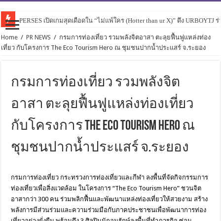
PERSES เปิดเกมสุดเดือดใน “ไม่แพ้ใคร (Hotter than ur X)” ดึง URBOYTJ ร่
Home
/
PR NEWS
/
กรมการท่องเที่ยว รวมพลังจิตอาสา ตะลุยฟื้นฟูแหล่งท่อง
เที่ยว กับโครงการ The Eco Tourism Hero ณ ชุมชนปากน้ำประแสร์ จ.ระยอง
กรมการท่องเที่ยว รวมพลังจิต
อาสา ตะลุยฟื้นฟูแหล่งท่องเที่ยว
กับโครงการ The Eco Tourism Hero ณ
ชุมชนปากน้ำประแสร์ จ.ระยอง
กรมการท่องเที่ยว กระทรวงการท่องเที่ยวและกีฬา ลงพื้นที่จัดกิจกรรมการ
ท่องเที่
ยวเพื่อสิ่งแวดล้อม ในโครงการ
“
The Eco Tourism Hero
”
ชวนจิต
อาสากว่า 300 คน ร่วมพลิกฟื้นและพัฒนาแหล่งท่
องเที่ยวให้สวยงาม
สร้าง
พลังการมีส่วนร่
วมและความร่วมมือกั
บภาคประชาชนเพื่อพัฒนาการท่
อง
เที่ยวอย่างยั่งยืน พร้อมดึง 3 ศิลปินนักอนุรักษ์ลงพื้นที่
ทำภารกิจ ซ่อม-