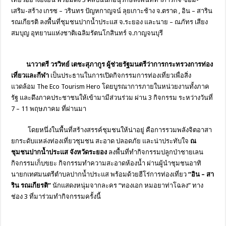
เสริม-สร้าง เกรซ – วรินทร ปัญหกาญจน์ ลุยเกาะช้าง จ.ตราด , อิน – สาริน
รณเกียรติ ลงพื้นที่ชุมชนปากน้ำประแส จ.ระยอง และนาย – ณภัทร เสียง
สมบุญ อุทยานแห่งชาติเฉลิมรัตนโกสิ
นทร์ จ.กาญจนบุรี
นาวาตรี วรวิทย์ เตชะสุภากูร ผู้ช่วยรัฐมนตรีว่
าการกระทรวงการท่อง
เที่ยวและกี
ฬา
เป็นประธานในการเปิดกิ
จกรรมการท่องเที่ยวเพื่อสิ่
ง
แวดล้อม
The Eco Tourism Hero
โดยบูรณาการภายในหน่วยงานทั้
งภาค
รัฐ และดึงภาคประชาชนให้เข้ามามีส่
วนร่วม ผ่าน 3 กิจกรรม ระหว่างวันที่
7 – 11 พฤษภาคม ที่ผ่านมา
โดยหนึ่งในพื้นที่สร้างสรรค์ชุ
มชนให้น่าอยู่ คือการรวมพลังจิตอาสา
ยกระดับแหล่งท่องเที่ยวชุมชน สะอาด ปลอดภัย และน่าประทับใจ
ณ
ชุมชนปากน้ำประแส จังหวัดระยอง
ลงพื้นที่ทำกิจกรรมปลูกป่
าชายเลน
กิจกรรมเก็บขยะ กิจกรรมทำความสะอาดห้องน้ำ ผ่านผู้นำชุมชนอาทิ
นายกเทศมนตรีตำบลปากน้ำประแส พร้อมด้วยฮีโร่การท่องเที่ยว
“อิน – สา
ริน รณเกียรติ”
นักแสดงหนุ่มจากละคร “ทองเอก หมอยาท่าโฉลง” ทาง
ช่อง
3
ที่มาร่วมทำกิจกรรมครั้งนี้