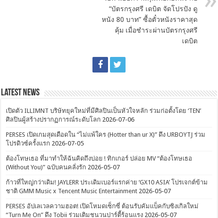
“บัตรกรุงศรี เดบิต จัดโปรปัง ดู
หนัง 80 บาท” ซื้อตั๋วหนังราคาสุด
คุ้ม เมื่อชำระผ่านบัตรกรุงศรี
เดบิต
Latest News
เปิดตัว ILLIMNT บริษัทยุคใหม่ที่มีศิลปินเป็นหัวใจหลัก ร่วมก่อตั้งโดย ‘TEN’
ศิลปินผู้สร้างปรากฏการณ์ระดับโลก
2026-07-06
PERSES เปิดเกมสุดเดือดใน “ไม่แพ้ใคร (Hotter than ur X)” ดึง URBOYTJ ร่วม
โปรดิวซ์ครั้งแรก
2026-07-05
ต้องโทษเธอ ที่มาทำให้ฉันคิดถึงบ่อย ! ทิกเกอร์ ปล่อย MV “ต้องโทษเธอ
(Without You)” ฉบับคนคลั่งรัก
2026-05-07
ก้าวที่ใหญ่กว่าเดิม! JAYLERR ประเดิมเบอร์แรกค่าย ‘GX10 ASIA’ โปรเจกต์ข้าม
ชาติ GMM Music x Tencent Music Entertainment
2026-05-07
PERSES อัปเลเวลความฮอต! เปิดโหมดเซ็กซี่ ต้อนรับคัมแบ็คกับซิงเกิลใหม่
“Turn Me On” ดึง Tobii ร่วมเติมชนวนปาร์ตี้ร้อนแรง
2026-05-07