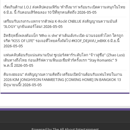
เริ่ดเกินต้าน! I.O.I ส่งคลิปคอนเฟิร์ม ‘ทำถึงมาก’ พร้อมระเบิดความสนุกในไทย
6 มิ.ย. นี้ กับคอนเสิร์ตฉลอง 10 ปีที่ทุกคนคิดถึง
2026-05-05
เตรียมรับแรงกระแทกจากตัวพ่อ K-Rock! CNBLUE ส่งสัญญาณความมันส์
‘3LOGY’ บุกธันเดอร์โดม!
2026-05-05
อิทธิฤทธิ์เพลงคัมแบ็ก ‘Who is she’ ท่าเต้นเด้งระเบิด-ม่วนจอยทั่วโลก ใครถูก
จริต “KISS OF LIFE” รอเจอที่ไทยครั้งถัดไป #KIOF_DEJAVU_inBKK 6 มิ.ย.นี้
2026-05-05
แฟนคลับต้อนรับแน่นสนามบิน! ซูเปอร์สตาร์ระดับโลก “จ้าวลู่ซือ” (Zhao Lusi)
เดินทางถึงไทย ก่อนเสิร์ฟความฟินเอเชียทัวร์ครั้งแรก “Stay Romantic” 9
พ.ค.นี้
2026-05-05
คิมจงฮยอน” ส่งสัญญาณความคิดถึง เตรียมเปิดบ้านต้อนรับแฟนไทยในงาน
2026 KIM JONGHYEON FANMEETING [COMING HOME] IN BANGKOK 13
มิถุนายนนี้!
2026-05-05
Powered by
The All About Entertainment