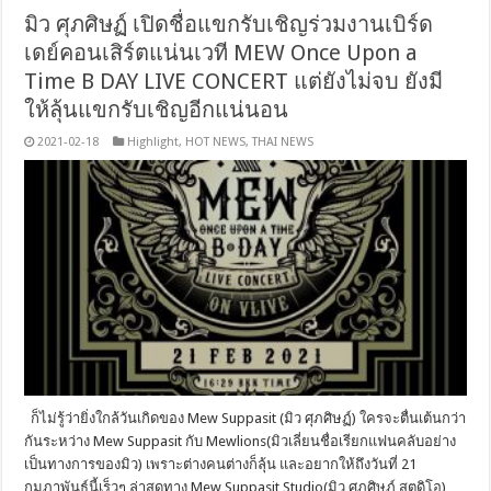
มิว ศุภศิษฏ์ เปิดชื่อแขกรับเชิญร่วมงานเบิร์ด
เดย์คอนเสิร์ตแน่นเวที MEW Once Upon a
Time B DAY LIVE CONCERT แต่ยังไม่จบ ยังมี
ให้ลุ้นแขกรับเชิญอีกแน่นอน
2021-02-18
Highlight
,
HOT NEWS
,
THAI NEWS
ก็ไม่รู้ว่ายิ่งใกล้วันเกิดของ Mew Suppasit (มิว ศุภศิษฏ์) ใครจะตื่นเต้นกว่า
กันระหว่าง Mew Suppasit กับ Mewlions(มิวเลี่ยนชื่อเรียกแฟนคลับอย่าง
เป็นทางการของมิว) เพราะต่างคนต่างก็ลุ้น และอยากให้ถึงวันที่ 21
กุมภาพันธ์นี้เร็วๆ ล่าสุดทาง Mew Suppasit Studio(มิว ศุภศิษฏ์ สตูดิโอ)