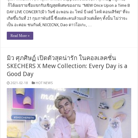
ก็ได้เผยรายชื่อแขกรับเชิญสุดพิเศษของงาน “MEW Once Upon a Time B
DAY LIVE CONCERT(มิว วันซ์ อะพอน อะ ไทม์ บี เดย์ ไลฟ์ คอนเสิร์ต)” ที่จะ
เกิดขึ้นวันที่ 21 กุมภาพันธ์นี้ ซึ่งแต่ละคนล้วนแล้วแต่เด็ดๆ ทั้งนั้น ไม่ว่าจะ
เป็น อะตอม ชนกันต์, NICECNX, Dao ดาวโอเกะ, …
Read More »
มิว ศุภศิษฏ์ เปิดตัวสุดน่ารัก ในคอลเลคชั่น
SKECHERS X Mew Collection: Every Day is a
Good Day
2021-02-18
HOT NEWS