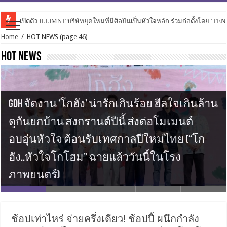
เปิดตัว ILLIMNT บริษัทยุคใหม่ที่มีศิลปินเป็นหัวใจหลัก ร่วมก่อตั้งโดย ‘TE
PERSES เปิดเกมสุดเดือดใน “ไม่แพ้ใคร (Hotter than ur X)” ดึง URBOYTJ ร่
Home
/
HOT NEWS
(page 46)
HOT NEWS
GDH จัดงาน ‘โกฮัง’ น่ารักเกินร้อย ฮีลใจเกินล้าน
ดูกันยกบ้าน สงกรานต์ปีนี้ ส่งต่อโมเมนต์
อบอุ่นหัวใจ ต้อนรับเทศกาลปีใหม่ไทย (“โก
เตรียมพร้อมรับแรงกระแทกความสนุกกับ
BY:D ไทย เตรียมตัวให้พร้อม “บัง เยดัม” กลับมา
ฮัง..หัวใจโกโฮม” ฉายแล้ววันนี้ในโรง
จากพระเอกไทยสู่เวทีระดับเอเชีย “หมาก
8 สาว ชวนแฟน ๆ มาดูความแกรม ความอลัง
“WINNER” ที่มาเยือนไทยอีกครั้งในงาน WINNER
หาอีกครั้ง ใน 2025 BANG YEDAM FAN CONCERT [DAM
ภาพยนตร์)
ปริญ” คว้ารางวัลใหญ่จากเวที WEIBO GALA 2025
ในงาน “GLOW UP GLAM UP CONCERT” 27 กรกฎาคม
[OUR MOMENT] 2025 ASIA CONCERT IN BANGKOK
LAND] IN BANGKOK
ช้อปเท่าไหร่ จ่ายครึ่งเดียว! ช้อปปี้ ผนึกกำลัง