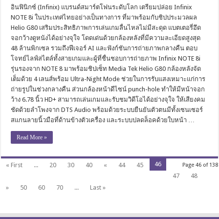
อินฟินิกซ์ (Infinix) แบรนด์สมาร์ตโฟนระดับโลก เตรียมปล่อย Infinix
NOTE 8i ในประเทศไทยอย่างเป็นทางการ ที่มาพร้อมกับชิปประมวลผล
Helio G80 เสริมประสิทธิภาพการเล่นเกมลื่นไหลไม่มีสะดุด แบตเตอรี่อึด
จอกว้างดูหนังได้อย่างจุใจ โดดเด่นด้วยกล้องหลังที่มีความละเอียดสูงสุด
48 ล้านพิกเซล รวมถึงฟีเจอร์ AI และฟังก์ชันการถ่ายภาพกลางคืน ตอบ
โจทย์ไลฟ์สไตล์ทั้งสายเกมและผู้ที่ชื่นชอบการถ่ายภาพ Infinix NOTE 8i
รุ่นรองจาก NOTE 8 มาพร้อมชิปเซ็ท Media Tek Helio G80 กล้องหลังจัด
เต็มด้วย 4 เลนส์พร้อม Ultra-Night Mode ช่วยในการรับแสงเหมาะแก่การ
ถ่ายรูปในช่วงกลางคืน ส่วนกล้องหน้าดีไซน์ punch-hole ทำให้มีหน้าจอก
ว้าง 6.78 นิ้ว HD+ สามารถเล่นเกมและรับชมวิดีโอได้อย่างจุใจ ให้เสียงคม
ชัดด้วยลำโพงจาก DTS Audio พร้อมด้วยระบบยืนยันตัวตนมีทั้งเซนเซอร์
สแกนลายนิ้วมือที่ด้านข้างตัวเครื่อง และระบบปลดล็อคด้วยใบหน้า …
Read More »
46
« First
...
20
30
40
«
44
45
Page 46 of 138
47
48
»
50
60
70
...
Last »