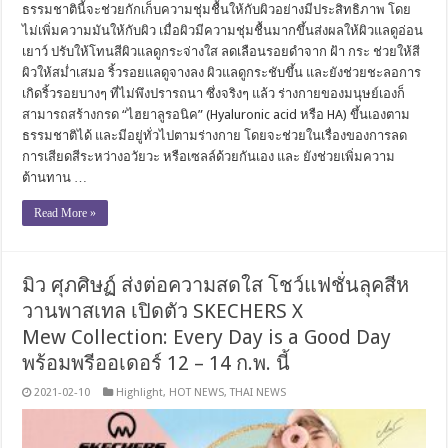
ธรรมชาตินี้จะช่วยกักเก็บความชุ่มชื้นให้กับผิวอย่างมีประสิทธิภาพ โดย
ไม่เพิ่มความมันให้กับผิว เมื่อผิวมีความชุ่มชื้นมากขึ้นส่งผลให้ผิวแลดูอ่อน
เยาว์ ปรับให้โทนสีผิวแลดูกระจ่างใส ลดเลือนรอยดำจาก ฝ้า กระ ช่วยให้สี
ผิวให้สม่ำเสมอ ริ้วรอยแลดูจางลง ผิวแลดูกระชับขึ้น และยังช่วยชะลอการ
เกิดริ้วรอยบางๆ ที่ไม่พึงปรารถนา ซึ่งจริงๆ แล้ว ร่างกายของมนุษย์เองก็
สามารถสร้างกรด “ไฮยาลูรอนิค” (Hyaluronic acid หรือ HA) ขึ้นเองตาม
ธรรมชาติได้ และมีอยู่ทั่วไปตามร่างกาย โดยจะช่วยในเรื่องของการลด
การเสียดสีระหว่างอวัยวะ หรือเซลล์ด้วยกันเอง และ ยังช่วยเพิ่มความ
ต้านทาน …
Read More »
มิว ศุภศิษฏ์ ส่งต่อความสดใส โชว์แฟชั่นลุคสีห
วานพาสเทล เปิดตัว SKECHERS X
Mew Collection: Every Day is a Good Day
พร้อมพรีออเดอร์ 12 – 14 ก.พ. นี้
2021-02-10
Highlight
,
HOT NEWS
,
THAI NEWS