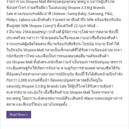
รายการ บน Shopee Mall ที่ครอบคลุมทุกหมวดหมู่ มาเอาใจผู้บริโภค
ช้อปเท่าไหร่ จ่ายครึ่งเดียว ในแคมเปญ Shopee 3.3 Big Brands
Sale ควงแขนแบรนด์ดัง อาทิ Unilever, Sunny Baby, Samsung, P&G,
Philips, Sabina และอีกคับคั่ง ร่วมลดราคาสินค้าถึง 50% พร้อมช้อปรับเงิน
คืนสูงสุด 50% Shopee Coins[1] ตั้งแต่วันที่ 22 กุมภาพันธ์ –
3 มีนาคม 2564 คุณสุชญา ปาลีวงศ์ ผู้จัดการอาวุโสฝ่ายการตลาด ช้อปปี้
ประเทศไทย กล่าวว่า “ด้วยจุดเด่นในเรื่องของความน่าเชื่อถือของสินค้า
จากแบรนด์ผู้ผลิตโดยตรง ที่มาพร้อมกับสิทธิประโยชน์มากมาย จึงทำให้
ในปัจจุบัน Shopee Mall กลายเป็นเซ็กเมนต์ที่ได้รับความนิยมอย่างมากจา
กนักช้อปชาวไทย และเพื่อเป็นการสนองตอบต่อดีมานด์ของสินค้า
บน Shopee Mall ทั้งยังตระหนักถึงความจำเป็นของการสนับสนุนมาตรการ
กระตุ้นเศรษฐกิจให้เกิดการจับจ่าย ควบคู่กับการช่วยลดค่าครองชีพให้กับ
พี่น้องคนไทยท่ามกลางสถานการณ์ปัจจุบัน ช้อปปี้ จึงได้เดินหน้าผนึกกำลัง
กับกว่า 2,000 แบรนด์ชั้นนำ จัดแคมเปญลดราคาสุดยิ่งใหญ่ใน
แคมเปญ Shopee 3.3 Big Brands Sale ให้ผู้บริโภคได้รับความคุ้มค่า
สะดวกสบาย และอุ่นใจ เมื่อซื้อสินค้าบน Shopee Mall ในหลากหลาย
หมวดหมู่ โดยเราจะยังคงเจตนารมณ์ที่จะเดินหน้าพัฒนาแคมเปญทางการ
ตลาด และฟีเจอร์ใหม่ๆ อย่างไม่หยุดยั้ง …
Read More »