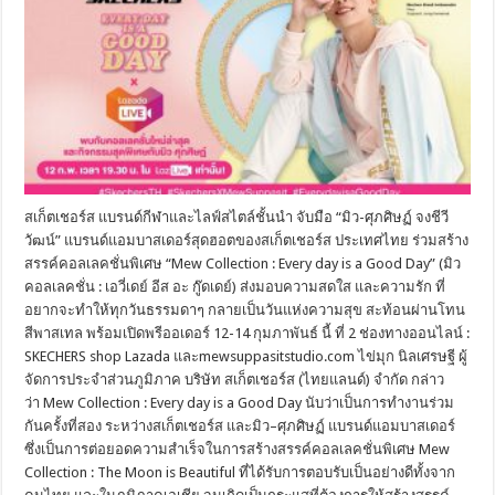
สเก็ตเชอร์ส แบรนด์กีฬาและไลฟ์สไตล์ชั้นนำ จับมือ “มิว-ศุภศิษฏ์ จงชีวี
วัฒน์” แบรนด์แอมบาสเดอร์สุดฮอตของสเก็ตเชอร์ส ประเทศไทย ร่วมสร้าง
สรรค์คอลเลคชั่นพิเศษ “Mew Collection : Every day is a Good Day” (มิว
คอลเลคชั่น : เอวี่เดย์ อีส อะ กู๊ดเดย์) ส่งมอบความสดใส และความรัก ที่
อยากจะทำให้ทุกวันธรรมดาๆ กลายเป็นวันแห่งความสุข สะท้อนผ่านโทน
สีพาสเทล พร้อมเปิดพรีออเดอร์ 12-14 กุมภาพันธ์ นี้ ที่ 2 ช่องทางออนไลน์ :
SKECHERS shop Lazada และmewsuppasitstudio.com ไข่มุก นิลเศรษฐี ผู้
จัดการประจำส่วนภูมิภาค บริษัท สเก็ตเชอร์ส (ไทยแลนด์) จำกัด กล่าว
ว่า Mew Collection : Every day is a Good Day นับว่าเป็นการทำงานร่วม
กันครั้งที่สอง ระหว่างสเก็ตเชอร์ส และมิว–ศุภศิษฏ์ แบรนด์แอมบาสเดอร์
ซึ่งเป็นการต่อยอดความสำเร็จในการสร้างสรรค์คอลเลคชั่นพิเศษ Mew
Collection : The Moon is Beautiful ที่ได้รับการตอบรับเป็นอย่างดีทั้งจาก