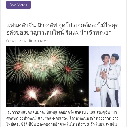
Read More »
แฟนคลับจีน มิว-กลัฟ จุดโปรเจกต์ดอกไม้ไฟสุด
อลังของขวัญวาเลนไทน์ ริมแม่น้ำเจ้าพระยา
2021-02-16
HOT NEWS
เรียกว่าคัมแบ็คกลับมาดังเป็นพลุแตกอีกครั้ง สำหรับ 2 นักแสดงคู่จิ้น “มิว-
ศุภศิษฏ์ จงชีวีวัฒน์” และ “กลัฟ-คณาวุฒิ ไตรพิพัฒนพงษ์” หลังจากที่ ธาร
ไทป์เดอะซีรีส์ ซีซั่น 2 ลงจอฉายอีกครั้ง ในไทยที่ว่าปังแล้ว ในประเทศจีน