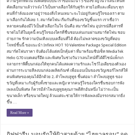
ความรู้สึกที่ดีในวันพิเศษแบบนี้ เราขอแนะนำ 5 ของขวัญวันวาเลนไทน์ที่
คัดเลือกมาแล้วว่าเจ๋ง ไว้เป็นทางเลือกให้กับคู่รัก สายไอทีและเพื่อนๆ ทุก
คนที่กำลังมองหาอยู่ว่าของสิ่งไหนเหมาะจะไปอยู่กับคนรู้ใจของเรา ตาม
มาเลือกกันได้เลย 1. สมาร์ตโฟน เริ่มกันที่ของขวัญชิ้นแรก เราเชื่อว่า
หลายคนต้องมีไว้เป็นตัวเลือกในใจ นั่นคือ สมาร์ตโฟน อุปกรณ์สื่อสารที่
ขาดไม่ได้ในยุคนี้ คนรู้ใจของใครที่ชื่นชอบเล่นเกมผ่านสมาร์ตโฟน ชอบ
ถ่ายภาพ รักความบันเทิงแบบเคลื่อนที่ได้ ต้องไม่พลาดของขวัญที่ตอบ
โจทย์ชิ้นนี้ ขอแนะนำ Infinix HOT 10 Valentine Package Special Edition
สมาร์ตโฟนราคา จับต้องได้แต่สเป็กคุ้มค่า ที่มาพร้อมชิปเซ็ท MediaTek
Helio G70 แบตเตอรี่อึด และพิเศษในช่วงวันวาเลนไทน์ที่ได้ดีไซน์แพ็กเก
จลายกราฟิตี้บนกล่องให้ทุกคนได้แสดงความรักและโชว์ไอเดียของตัวเอง
ผ่านการระบายสีลงบนกล่องผลิตภัณฑ์ เพื่อมอบเป็นของขวัญเซอร์ไพรส์ให้
คนพิเศษของคุณได้อีกด้วย 2. ลำโพงบลูทูธ ชิ้นต่อมา ลำโพงบลูทูธ ของ
ขวัญที่เหมาะกับผู้รับทั้งชายและหญิง หากคนรู้ใจของใครชื่นชอบการฟัง
เพลงเป็นพิเศษ ก็ควรมีลำโพงบลูทูธคุณภาพดีสักอันหนึ่ง ไม่ว่าจะเป็น
ขนาดเล็ก หรือขนาดใหญ่ ล้วนแต่จะช่วยให้การฟังเพลงมีอรรถรสมากยิ่ง
ขึ้น …
Read More »
กิฟฟารีน มอบรักให้ผิวสวยด้วย “ไฮยาลูรอน” จุด