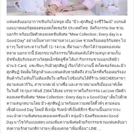
แฟนคลับออกอาการเขินกันไม่หยุด เมื่อ “มิว–ศุภศิษฏ์ จงชีวีวัฒน์” แบรนด์
แอมบาสเดอร์สุดฮอตของสเก็ตเชอร์ส ประเทศไทย จัดกิจกรรม live ชวน
บอกรัก พร้อมเปิดตัวคอลเลคชันพิเศษ “Mew Collection : Every day is a
Good Day” อย่างเป็นทางการผ่านทาง Laz Live ชวนพรีออเดอร์กันสดๆ ไป
ยาวๆ ในช่วงระหว่างวันที่ 12-14 ก.พ. ที่ผ่านมา เรียกได้ว่ายอดจองถล่ม
ทลาย นอกจากนี้ ยังยกขบวนกิจกรรมให้แฟนคลับได้ร่วมสนุก ตามเก็บ
มิชชั่นลุ้นรับของรางวัลสุดเอ็กซ์คลูซีฟ ได้แก่ กิจกรรมชวนบอกเลิฟมิว
ผ่าน E-Card, แซะฟินๆ กับมิวศุภศิษฏ์ เรียกได้ว่างานนี้ สเก็ตเชอร์สและมิว
ศุภศิษฏ์ จัดเต็มให้ลูกค้าและแฟนคลับหายคิดถึง ส่วนใครที่พรีออเดอร์จอง
สินค้ากันไม่ทันก็ไม่ต้องเสียใจ เตรียมไปช้อปกันได้ที่ร้าน SKECHERSสาขา
สยามสแควร์วัน, สาขาเกตเวย์ บางซื่อ และสาขาสยามพรีเมี่ยมเอาท์เล็ต
ในวันที่ 16 กุมภาพันธ์ 2564 ได้เลย บรรยากาศในกิจกรรม Laz Live เปิดตัว
คอลเลคชันพิเศษ “Mew Collection : Every day is a Good Day” เต็มไปด้วย
ความสนุกสนานโดย มิว-ศุภศิษฏ์ มาพร้อมความสดใสคิ้วท์ๆ ตามคอน
เซ็ปต์ Good Day โดยมี ดีเจนุ้ย รับหน้าที่เป็นพิธีกร ซึ่งงานนี้นอกจากจะ
แนะนำความพิเศษของคอลเลคชันแล้ว หนุ่มมิว ยังเตรียมเพลง Good
Day มาโชว์กันแบบสดๆ แถมเพิ่มความพิเศษด้วยกิจกรรมชวนแฟนคลับมา
ส่งความรักผ่านกติกาง่ายๆ เพียงแค่กด “เพิ่มเพื่อน” LINE …