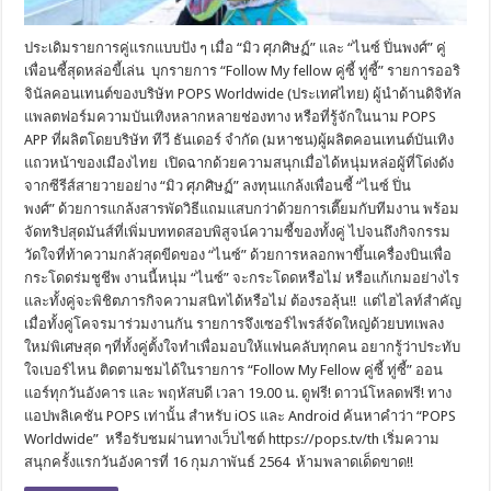
ประเดิมรายการคู่แรกแบบปัง ๆ เมื่อ “มิว ศุภศิษฏ์” และ “ไนซ์ ปิ่นพงศ์” คู่
เพื่อนซี้สุดหล่อขี้เล่น บุกรายการ “Follow My fellow คู่ซี้ ทู่ซี้” รายการออริ
จินัลคอนเทนต์ของบริษัท POPS Worldwide (ประเทศไทย) ผู้นำด้านดิจิทัล
แพลตฟอร์มความบันเทิงหลากหลายช่องทาง หรือที่รู้จักในนาม POPS
APP ที่ผลิตโดยบริษัท ทีวี ธันเดอร์ จำกัด (มหาชน)ผู้ผลิตคอนเทนต์บันเทิง
แถวหน้าของเมืองไทย เปิดฉากด้วยความสนุกเมื่อได้หนุ่มหล่อผู้ที่โด่งดัง
จากซีรีส์สายวายอย่าง “มิว ศุภศิษฏ์” ลงทุนแกล้งเพื่อนซี้ “ไนซ์ ปิ่น
พงศ์” ด้วยการแกล้งสารพัดวิธีแถมแสบกว่าด้วยการเตี๊ยมกับทีมงาน พร้อม
จัดทริปสุดมันส์ที่เพิ่มบททดสอบพิสูจน์ความซี้ของทั้งคู่ ไปจนถึงกิจกรรม
วัดใจที่ท้าความกลัวสุดขีดของ “ไนซ์” ด้วยการหลอกพาขึ้นเครื่องบินเพื่อ
กระโดดร่มชูชีพ งานนี้หนุ่ม “ไนซ์” จะกระโดดหรือไม่ หรือแก้เกมอย่างไร
และทั้งคู่จะพิชิตภารกิจความสนิทได้หรือไม่ ต้องรอลุ้น!! แต่ไฮไลท์สำคัญ
เมื่อทั้งคู่โคจรมาร่วมงานกัน รายการจึงเซอร์ไพรส์จัดใหญ่ด้วยบทเพลง
ใหม่พิเศษสุด ๆที่ทั้งคู่ตั้งใจทำเพื่อมอบให้แฟนคลับทุกคน อยากรู้ว่าประทับ
ใจเบอร์ไหน ติดตามชมได้ในรายการ “Follow My Fellow คู่ซี้ ทู่ซี้” ออน
แอร์ทุกวันอังคาร และ พฤหัสบดี เวลา 19.00 น. ดูฟรี! ดาวน์โหลดฟรี! ทาง
แอปพลิเคชัน POPS เท่านั้น สำหรับ iOS และ Android ค้นหาคำว่า “POPS
Worldwide” หรือรับชมผ่านทางเว็บไซต์ https://pops.tv/th เริ่มความ
สนุกครั้งแรกวันอังคารที่ 16 กุมภาพันธ์ 2564 ห้ามพลาดเด็ดขาด!!