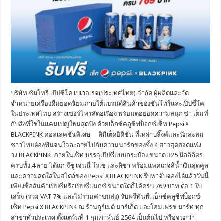
บริษัท ซันโทรี่ เป๊ปซี่โค เบเวอเรจ(ประเทศไทย) จำกัด ผู้ผลิตและจัด
จำหน่ายเครื่องดื่มยอดนิยมภายใต้แบรนด์สินค้าของซันโทรี่และเป๊ปซี่โค
ในประเทศไทย สร้างเซอร์ไพรส์ต่อเนื่อง พร้อมต่อยอดความสนุก ซ่า เต็มที่
กับสิ่งที่ใช่ในแคมเปญใหม่สุดปัง ด้วยเอ็กซ์คลูซีฟบ็อกซ์เซ็ท Pepsi X
BLACKPINK คอลเลคชันพิเศษ ลิมิเต็ดอิดิชั่น ที่เหล่าบลิ๊งค์และนักสะสม
ชาวไทยต้องฟินจนใจละลายไปกับความน่ารักของทั้ง 4 สาวสุดฮอตแห่ง
วง BLACKPINK ภายในเซ็ท บรรจุเป๊ปซี่แบบกระป๋อง ขนาด 325 มิลลิลิตร
ครบทั้ง 4 ลาย ได้แก่ จีซู เจนนี่ โรเซ่ และลิซ่า พร้อมแพคเกจสีน้ำเงินสุดคูล
และความสดใสในสไตล์ของ Pepsi X BLACKPINK รีบหาจับจองได้แล้ววันนี้
เพียงซื้อสินค้าเป๊ปซี่หรือเป๊ปซี่แมกซ์ ขนาดใดก็ได้ครบ 769 บาท ต่อ 1 ใบ
เสร็จ (รวม VAT 7% และไม่รวมค่าขนส่ง) รับฟรีทันที! เอ็กซ์คลูซีฟบ็อกซ์
เซ็ท Pepsi X BLACKPINK ณ ร้านกูร์เม่ต์ มาร์เก็ต และโฮมเฟรช มาร์ท ทุก
สาขาทั่วประเทศ ตั้งแต่วันที่ 1 กุมภาพันธ์ 2564 เป็นต้นไป หรือจนกว่า