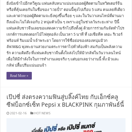
ยิ่งปังเข้าไปอีกทวีคูณ แฟนคลับหนาแน่นจนยอดผู้ติดตามในทวิตเตอร์จีน
หรือที่คุ้นเคยกันในชื่อของ “เวยปั๋ว” ตอนนี้พุ่งไปเกือบ 5 แสน คนเลยทีเดียว
และคาดว่ายอดผู้ติดตามจะยิ่งพุ่งขึ้นเรื่อย ๆ และในวันวาเลนไทน์ที่ผ่านมา
ถึงแม้จะไม่ได้เจอกับ 2 หนุ่มตัวเป็น ๆ เพราะอยู่ในช่วงเว้นระยะห่าง ปีนี้
แฟนคลับชาวจีนเลยขอแสดงความรักไปถึงทั้งคู่ ด้วยการร่วมกันจัดทำโปร
เจกต์การแสดงดอกไม้ไฟสุดอลัง เป็นเวลา 5 นาที ที่ เอเชียทีค เดอะ ริเวอร์
ฟร้อนท์ ริมแม่น้ำเจ้าพระยา โดยการใช้ชื่อย่อของสองหนุ่มมิวก
ลัฟ M&G พุ่งทะยานสวยงามตระการตาไปทั่วท้องฟ้า สมกับเป็นพลังความ
รัก ความคิดถึง ที่แฟนคลับชาวจีนตั้งใจส่งไปให้มิวกลัฟในวันวาเลนไทน์
เพื่อให้มีกำลังใจในการทำงานเลยจริง ๆ แต่บอกเลยว่างานนี้ ทั้ง มิวและ
กลัฟ ปลื้มปริ่มแน่นอนจ้า
Read More »
เป๊ปซี่ ส่งตรงความฟินสู่บลิ๊งค์ไทย กับเอ็กซ์คลู
ซีฟบ็อกซ์เซ็ท Pepsi x BLACKPINK กุมภาพันธ์นี้
2021-02-16
HOT NEWS