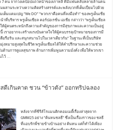
ิก 7 คน จากวงเคป็อปแถวหน้าของเกาหลี ที่มีแฟนคลับหลายล้านคน
มผสานระหว่างความคิดสร้างสรรค์และพลังบวกที่เต็มเปี่ยมไปด้วย
ิมเต็มแคมเปญ “We DO” “พวกเราคือคนที่ลงมือทำ” ของพรูเด็นเชีย
ที่บริหาร พรูเด็นเชียล คอร์ปอเรชั่น เอเชีย กล่าวว่า “พรูเด็นเชียล
มให้ผู้คนตระหนักถึงความสำคัญของการมีสุขภาพและความเป็นอยู่
านี้ เราอยากจะสร้างแรงบันดาลใจให้ผู้คนบรรลุเป้าหมายของการมี
ือรือร้น และสนุกสนานไปในเวลาเดียวกัน” ในฐานะที่เป็นบริษัท
งจุดมุ่งหมายสูงสุดในชีวิต พรูเด็นเชียลได้ให้คำปรึกษาและความช่วย
นด้านการดูแลสุขภาพ ด้านการเพิ่มพูนความมั่งคั่ง เพื่อให้พวกเขา
นไว้ …
แสดีเกินคาด ชวน “ข้าวตัง” ออกทริปฉลอง
หลังจากที่ซีรีส์โรแมนติกคอมเมดี้เรื่องล่าสุดจาก
GMM25 อย่าง “ต้นหนชลธี” ซึ่งเป็นเรื่องราวของ ชลธี
ที่แอบรักพี่ชายข้างบ้านอย่าง ต้นหน แต่ก็ทำได้เพียง
เฝ้ามองและแอบรักพี่ชายที่แสนดีกับแฟนสาวอยู่ห่างๆ