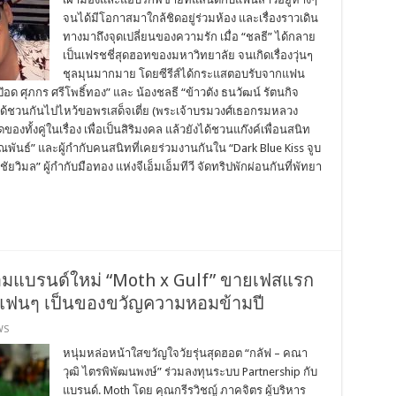
จนได้มีโอกาสมาใกล้ชิดอยู่ร่วมห้อง และเรื่องราวเดิน
ทางมาถึงจุดเปลี่ยนของความรัก เมื่อ “ชลธี” ได้กลาย
เป็นเฟรชชี่สุดฮอทของมหาวิทยาลัย จนเกิดเรื่องวุ่นๆ
ชุลมุนมากมาย โดยซีรีส์ได้กระแสตอบรับจากแฟน
ด ศุภกร ศรีโพธิ์ทอง” และ น้องชลธี “ข้าวตัง ธนวัฒน์ รัตนกิจ
*ได้ชวนกันไปไหว้ขอพรเสด็จเตี่ย (พระเจ้าบรมวงศ์เธอกรมหลวง
งทั้งคู่ในเรื่อง เพื่อเป็นสิริมงคล แล้วยังได้ชวนแก๊งค์เพื่อนสนิท
 คณพันธ์” และผู้กำกับคนสนิทที่เคยร่วมงานกันใน “Dark Blue Kiss จูบ
ัยวิมล” ผู้กำกับมือทอง แห่งจีเอ็มเอ็มทีวี จัดทริปพักผ่อนกันที่พัทยา
ำหอมแบรนด์ใหม่ “Moth x Gulf” ขายเฟสแรก
จแฟนๆ เป็นของขวัญความหอมข้ามปี
WS
หนุ่มหล่อหน้าใสขวัญใจวัยรุ่นสุดฮอต “กลัฟ – คณา
วุฒิ ไตรพิพัฒนพงษ์” ร่วมลงทุนระบบ Partnership กับ
แบรนด์. Moth โดย คุณกรีรวิชญ์ ภาคจิตร ผู้บริหาร