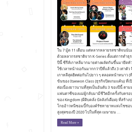
ใน 7 มู้ด 11 เดือน แต่หลากหลายรสชาติจนนับอ
ด้วยหลากรสชาติจาก K-Series ตั้งแต่การทำธุ
ปีนี้ ซีรีส์เกาหลีมากมายต่างผลัดกันขึ้นมายึด
ใช้เวลาหน้าจอกันมากกว่าปีที่แล้วถึง 3 เท่าตัว 
เกาหลีสุดฮิตต่อกันไปยาว ๆ ตลอดหน้าหนาว (ที่
ข้นของ Itaewon Class (ธุรกิจปิดเกมแค้น) ที
ต่อเนื่องยาวนานที่สุดเป็นอันดับ 3 ของปีนี้ ตา
แฟนตาซีของแม่ผู้กลับมามีชีวิตอีกครั้งกับครอบ
ของ Kingdom (ผีดิบคลั่ง บัลลังก์เดือด) ที่สร
โกยอ้าวหนีซอมบี้กับองค์รัชทายาทแห่งโชซอนไ
สูงสุดของปี 2020 ไปในที่สุด เมษายน …
Read More »