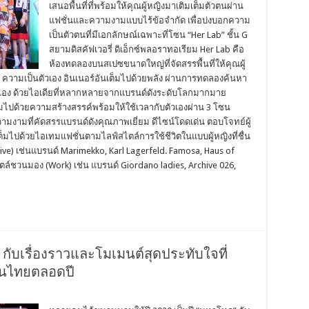
เสนอพื้นที่ที่พร้อมให้คุณผู้หญิงมาเติมเต็มตัวตนผ่าน
แฟชั่นและความงามแบบไร้ข้อจํากัด เพื่อบ่งบอกความ
เป็นตัวตนที่มีเอกลักษณ์เฉพาะที่โซน “Her Lab” ชั้น G
สยามดิสคัฟเวอรี่ ดิเอ็กซ์พลอราทอเรียม Her Lab คือ
ห้องทดลองบนสเปซขนาดใหญ่ที่จัดสรรพื้นที่ให้คุณผู้
 ความเป็นตัวเอง อินเนอร์อันเต็มไปด้วยพลัง ผ่านการทดลองค้นหา
เอง ด้วยไอเดียที่หลากหลายจากแบรนด์ดังระดับโลกมากมาย
็มไปด้วยความสร้างสรรค์พร้อมให้ใช้เวลากับตัวเองผ่าน 3 โซน
มงามที่คัดสรรแบรนด์ดังคุณภาพเยี่ยม ดีไซน์โดดเด่น ตอบโจทย์ผู้
มไปด้วยไอเทมแฟชั่นตามไลฟ์สไตล์การใช้ชีวิตในแบบผู้หญิงที่ชื่น
ve) เช่นแบรนด์ Marimekko, Karl Lagerfeld. Famosa, Haus of
สไตล์ชวนมอง (Work) เช่น แบรนด์ Giordano ladies, Archive 026,
 กับเรื่องราวและโมเมนต์สุดประทับใจที่
้คนไทยตลอดปี