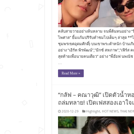
คลับสายวายอย่างล้นหลาม จนพี่ต้นหนอย่าง “ป๊อ
ไพศาล” ยิ้มแก้มปริรับคำชมไปเต็มๆ ล่าสุด *
ชุมพรเขตอุดมศักดิ์) บนเขาพระตำหนัก บ้านเกิดขอ
อย่าง “เอิร์ท พิรพัฒน์”,”มิกซ์ สหภาพ”,”เฟิร์ส
สุดท้ายเพื่อนายคนเดียว” อย่าง “พี่อ๊อฟ นพณัช ช
…
Read More »
“กลัฟ – คณาวุฒิ” เปิดตัวน้
ถล่มทลาย! เปิดเฟสสองเอาใ
2020-12-29
Highlight
,
HOT NEWS
,
THAI NE