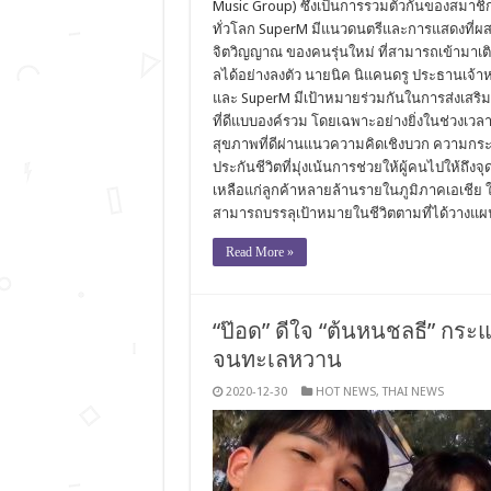
Music Group) ซึ่งเป็นการรวมตัวกันของสมาช
ทั่วโลก SuperM มีแนวดนตรีและการแสดงที่ผส
จิตวิญญาณ ของคนรุ่นใหม่ ที่สามารถเข้ามาเต
ลได้อย่างลงตัว นายนิค นิแคนดรู ประธานเจ้าหน้า
และ SuperM มีเป้าหมายร่วมกันในการส่งเสริ
ที่ดีแบบองค์รวม โดยเฉพาะอย่างยิ่งในช่วงเวล
สุขภาพที่ดีผ่านแนวความคิดเชิงบวก ความกระต
ประกันชีวิตที่มุ่งเน้นการช่วยให้ผู้คนไปให้ถึ
เหลือแก่ลูกค้าหลายล้านรายในภูมิภาคเอเชีย ใ
สามารถบรรลุเป้าหมายในชีวิตตามที่ได้วางแผ
Read More »
“ป๊อด” ดีใจ “ต้นหนชลธี” กระ
จนทะเลหวาน
2020-12-30
HOT NEWS
,
THAI NEWS