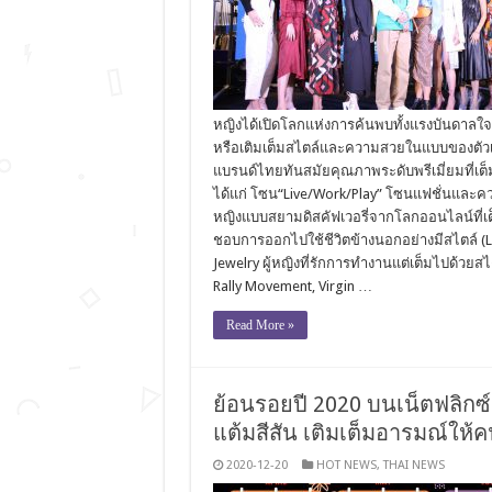
หญิงได้เปิดโลกแห่งการค้นพบทั้งแรงบันดาลใจ
หรือเติมเต็มสไตล์และความสวยในแบบของตัว
แบรนด์ไทยทันสมัยคุณภาพระดับพรีเมี่ยมที่เต
ได้แก่ โซน“Live/Work/Play” โซนแฟชั่นและควา
หญิงแบบสยามดิสคัฟเวอรี่จากโลกออนไลน์ที่เต็
ชอบการออกไปใช้ชีวิตข้างนอกอย่างมีสไตล์ (Li
Jewelry ผู้หญิงที่รักการทํางานแต่เต็มไปด้วย
Rally Movement, Virgin …
Read More »
ย้อนรอยปี 2020 บนเน็ตฟลิกซ์
แต้มสีสัน เติมเต็มอารมณ์ให
2020-12-20
HOT NEWS
,
THAI NEWS