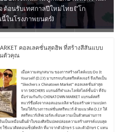
วใจ ต้อนรับเทศกาลปีใหม่ไทย (“โก
อเชีย “หมาก ปริญ” คว้ารางวัลใหญ่จาก
ามสนุกกับ “WINNER” ที่มาเยือนไทยอีก
รม ความอลัง ในงาน “GLOW UP GLAM UP
ัง เยดัม” กลับมาหาอีกครั้ง ใน 2025 BANG
ันนี้ในโรงภาพยนตร์)
025 ASIA CONCERT IN BANGKOK
ANGKOK
ET คอลเลคชั่นสุดฮิพ ที่สร้างสีสันแบบ
ในตัวคุณ
เมื่อความสนุกสนาน ของการสร้างสไตล์แบบ Do It
Yourself (D.I.Y) มาบรรจบกับสตรีทคัลเจอร์ จึงเกิดเป็น
“Skechers x Chinatown Market” คอลเลคชั่นล่าสุด
จาก SKECHERS แบรนด์กีฬาและไลฟ์สไตล์ชั้นนำ ที่จับ
มือร่วมกันกับ CHINATOWN MARKET แบรนด์สตรี
ทแวร์ชื่อดังจากลอสแอนเจลิส พร้อมสร้างความแปลก
ใหม่ให้กับวงการแฟชั่นสตรีทแวร์ ด้วยแนวคิด D.I.Y ให้
สตรีทแวร์เลิฟเวอร์สะท้อนความเป็นตัวตนผ่านการ
แฟชั่นเป็นเหมือนผืนผ้าใบของศิลปินปลดปล่อยความสร้างสรรค์แบบสุด
t ใช้แนวคิดคอนเซ็ปต์หลัก ที่มาจากตัวอักษร S และตัวอักษร C แทน