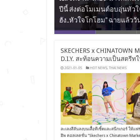
ปีนี้ ส่งต่อโมเมนต์อบอุ่นหั
จากพระเอกไทยสู่เวทีระดับเ
เตรียมพร้อมรับแรงกระแทกคว
8 สาว ชวนแฟน ๆ มาดูความแก
BY:D ไทย เตรียมตัวให้พร้อม “บ
ฮัง..หัวใจโกโฮม” ฉายแล้วว
เวที WEIBO GALA 2025
ครั้งในงาน WINNER [OUR MOMENT] 2
CONCERT” 27 กรกฎาคม
YEDAM FAN CONCERT [DAM LAND] IN B
SKECHERS x CHINATOWN MARK
D.I.Y. สะท้อนความเป็นสตรีท
2021-01-05
HOT NEWS
,
THAI NEWS
ละเลงสีสันลงบนเสื้อทีเชิ้ตและสนีกเกอร์ ให้
ฮิพ คอลเลคชั่น “Skechers x Chinatown Marke