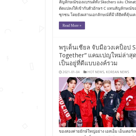
สัญลักษณ์ของแบรนด์ทั้ง Skechers และ China
ดัดแปลงให้เข้ากับตัวอักษร C แทนสัญลักษณ์ข
ซุกซน โดยยังผสานเอกลักษณ์ที่มีวลีฮิตที่คุ้
Read More »
พรูเด็นเชียล จับมือวงเคป็อ
Together” แคมเปญใหม่ล่าสุ
เป็นอยู่ที่ดีแบบองค์รวม
2021-01-04
HOT NEWS
,
KOREAN NEWS
ของสองค่ายยักษ์ใหญ่อย่าง เอสเอ็ม เอ็นเตอร์เ