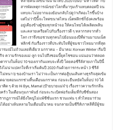
หลายคนได้ขนานนามให้ปี 2020 เป็นปี “มหาโหด” กับ
สารพัดเหตุการณ์เขย่าโลกที่มารุมเร้าแทบตลอดปี จน
แทบจะไม่อยากมองย้อนกลับไปดูว่าเกิดอะไรขึ้นบ้าง
แต่ไม่ว่าปีนี้้จะโหดขนาดไหน เน็ตฟลิกซ์ก็ยังคงพร้อม
อยู่เคียงข้างผู้ชมทุกหน้าจอ ให้คนไทยได้เพลิดเพลิน
และคลายเครียดไปกับเรื่องราวดี ๆ หลากรสจากทั่ว
โลก เราจึงขอชวนทุกคนไปย้อนมองปีที่ผ่านมาบนเน็ต
ฟลิกซ์ กับเรื่องราวที่ประทับใจที่ผู้ชมชาวไทยมากที่สุด
ารมณ์ไม่ถ้วนเลยทีเดียว! มกราคม – มีนาคม: Korean Winter เริ่มปี
รกิจ ความรักของแม่-ลูก จนไปถึงซอมบี้ยุคโชซอน แน่นอนว่าตลอด
หัวตารางในท็อป 10 ของเรากันแทบจะทั้งปี โดยคอซีรีส์สายเกาในปีนี้
จึงไม่น่าแปลกใจที่เราเริ่มต้นปี 2020 กันด้วยการกระหน่ำ 3 ซีรีส์
ไม่หนาว) ของบ้านเรา ไม่ว่าจะเป็นการต่อสู้บนเส้นทางธุรกิจสุดเข้ม
่เปิดฉายตอนแรกช่วงสิ้นเดือนมกราคม ก่อนจะยืนหยัดในท็อป 10 ได้
มมาติด ๆ ด้วย Hi Bye, Mama! (บ๊ายบายแม่จ๋า) เรื่องราวความรักกลิ่น
ครัว ในเดือนกุมภาพันธ์ ก่อนจะระเบิดฟอร์มเต็มที่กับซีซั่นสอง
้างปรากฎการณ์ได้ยิ่งใหญ่ไม่แพ้ซีซั่นแรก ชวนแฟน ๆ ทั่วไทยมาร่วม
ด้อย่างล้นหลามในเดือนมีนาคม จนกลายเป็นซีรีส์เกาหลีที่มีผู้ชม