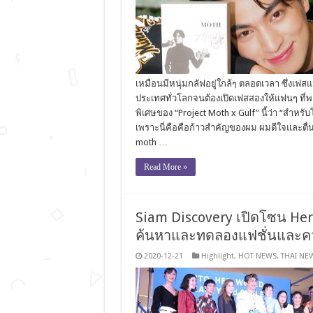
เหมือนมีหนุ่มกลัฟอยู่ใกล้ๆ ตลอดเวลา ซึ่ง
ประเทศทั่วโลกจนต้องเปิดเฟสสองให้แฟนๆ ที่พล
พิเศษของ “Project Moth x Gulf” นี้ว่า “สำหรับ
เพราะนี่คือคือก้าวสำคัญของผม ผมดีใจและตื่น
moth …
Read More »
Siam Discovery เปิดโซน Her L
ค้นหาและทดลองแฟชั่นและค
2020-12-21
Highlight
,
HOT NEWS
,
THAI NE