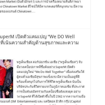
town Market เป็นตัวอักษร S และการนำเครื่องหมายสันติภาพมา
อง Chinatown Market ดีไซน์ให้มีคาแรคเตอร์ที่สนุกสนาน มีความ
นเคยของแบรนด์ Chinatown …
ป SuperM เปิดตัวแคมเปญ “We DO Well
ดที่เน้นความสำคัญด้านสุขภาพและความ
พรูเด็นเชียล คอร์ปอเรชั่น เอเชีย (“พรูเด็นเชียล”) จับ
มือวงเคป็อปเกาหลีชื่อดังอย่าง SuperM เปิดตัว
แคมเปญใหม่ “We Do Well Together” เพื่อส่งเสริมให้
ผู้คนทั่วเอเชียมีสุขภาพแข็งแรง มีความเป็นอยู่ที่ดี
พร้อมทั้งสนุกไปกับการใช้ชีวิต พรูเด็นเชียล นับเป็น
บริษัทประกันชีวิตรายแรกในภูมิภาคเอเชีย ที่ประกาศ
การเป็นพันธมิตรร่วมกับเคป็อปชื่อดังแห่งยุค อย่าง
วง SuperM ที่ได้เปิดตัวขึ้นในปี 2562 จากความร่วมมือ
ทนเมนท์ (SM Entertainment) และ แคปิตอล มิวสิก กรุ๊ป (Capitol