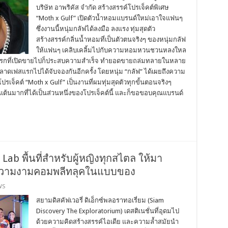
บริษัท อาพริคัส จำกัด สร้างสรรค์โปรเจ็คต์พิเศษ
“Moth x Gulf” เปิดตัวน้ำหอมแบรนด์ใหม่เอาใจแฟนๆ
ซึ่งงานนี้หนุ่มกลัฟได้ลงมือ ลงแรง ทุ่มสุดตัว
สร้างสรรค์กลิ่นน้ำหอมที่เป็นตัวตนจริงๆ ของหนุ่มกลัฟ
ให้แฟนๆ เคลิบเคลิ้มไปกับความหอมหวนชวนหลงใหล
เฟสแรกที่เปิดขายไปก็ประสบความสำเร็จ ทำยอดขายถล่มทลายในหลาย
าดเฟสแรกไปได้จับจองกันอีกครั้ง โดยหนุ่ม “กลัฟ” ได้เผยถึงความ
โปรเจ็คต์ “Moth x Gulf” เป็นงานที่ผมทุ่มสุดตัวทุกขั้นตอนจริงๆ
เต้นมากที่ได้เป็นส่วนหนึ่งของโปรเจ็คต์นี้ และก็ขอขอบคุณแบรนด์
ab พื้นที่สําหรับผู้หญิงทุกสไตล ให้มา
วามงามคอมพลีทลุคในแบบของ
WS
สยามดิสคัฟเวอรี่ ดิเอ็กซ์พลอราทอเรี่ยม (Siam
Discovery The Exploratorium) เดสติเนชั่นที่อุดมไป
ด้วยความคิดสร้างสรรค์ไอเดีย และความล้ำสมัยนํา