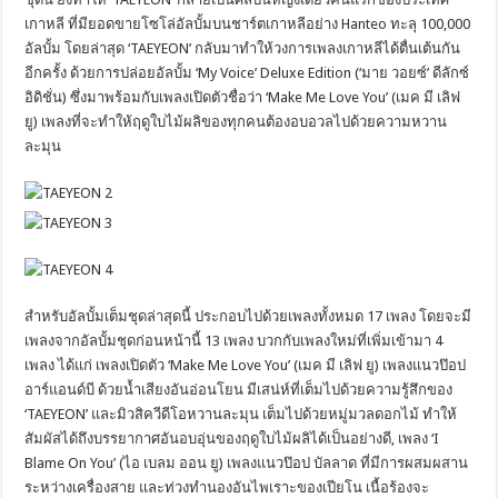
เกาหลี ที่มียอดขายโซโล่อัลบั้มบนชาร์ตเกาหลีอย่าง Hanteo ทะลุ 100,000
อัลบั้ม โดยล่าสุด ‘TAEYEON’ กลับมาทำให้วงการเพลงเกาหลีได้ตื่นเต้นกัน
อีกครั้ง ด้วยการปล่อยอัลบั้ม ‘My Voice’ Deluxe Edition (‘มาย วอยซ์’ ดีลักซ์
อิดิชั่น) ซึ่งมาพร้อมกับเพลงเปิดตัวชื่อว่า ‘Make Me Love You’ (เมค มี เลิฟ
ยู) เพลงที่จะทำให้ฤดูใบไม้ผลิของทุกคนต้องอบอวลไปด้วยความหวาน
ละมุน
สำหรับอัลบั้มเต็มชุดล่าสุดนี้ ประกอบไปด้วยเพลงทั้งหมด 17 เพลง โดยจะมี
เพลงจากอัลบั้มชุดก่อนหน้านี้ 13 เพลง บวกกับเพลงใหม่ที่เพิ่มเข้ามา 4
เพลง ได้แก่ เพลงเปิดตัว ‘Make Me Love You’ (เมค มี เลิฟ ยู) เพลงแนวป๊อป
อาร์แอนด์บี ด้วยน้ำเสียงอันอ่อนโยน มีเสน่ห์ที่เต็มไปด้วยความรู้สึกของ
‘TAEYEON’ และมิวสิควีดีโอหวานละมุน เต็มไปด้วยหมู่มวลดอกไม้ ทำให้
สัมผัสได้ถึงบรรยากาศอันอบอุ่นของฤดูใบไม้ผลิได้เป็นอย่างดี, เพลง ‘I
Blame On You’ (ไอ เบลม ออน ยู) เพลงแนวป๊อป บัลลาด ที่มีการผสมผสาน
ระหว่างเครื่องสาย และท่วงทำนองอันไพเราะของเปียโน เนื้อร้องจะ