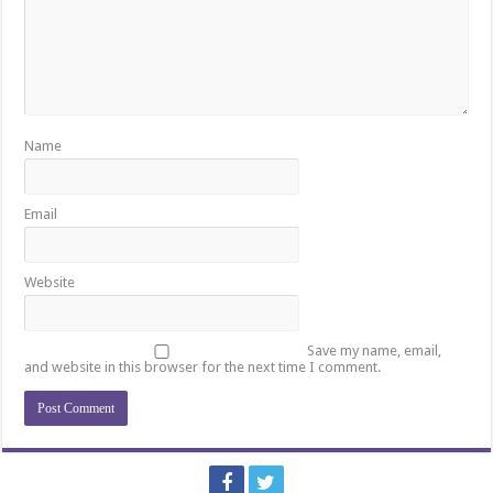
Name
Email
Website
Save my name, email,
and website in this browser for the next time I comment.