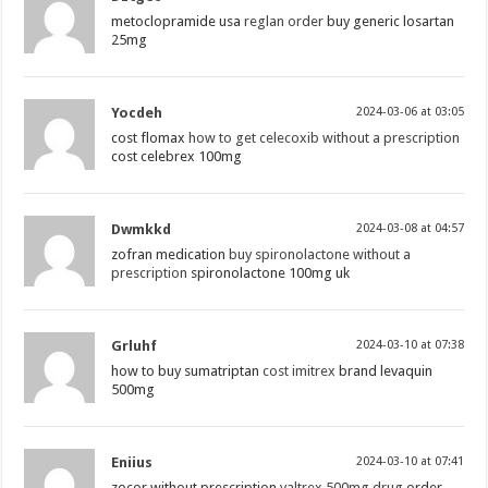
metoclopramide usa
reglan order
buy generic losartan
25mg
Yocdeh
2024-03-06 at 03:05
cost flomax
how to get celecoxib without a prescription
cost celebrex 100mg
Dwmkkd
2024-03-08 at 04:57
zofran medication
buy spironolactone without a
prescription
spironolactone 100mg uk
Grluhf
2024-03-10 at 07:38
how to buy sumatriptan
cost imitrex
brand levaquin
500mg
Eniius
2024-03-10 at 07:41
zocor without prescription
valtrex 500mg drug
order