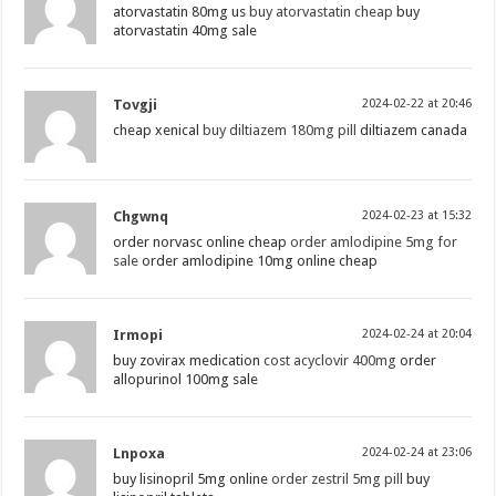
atorvastatin 80mg us
buy atorvastatin cheap
buy
atorvastatin 40mg sale
Tovgji
2024-02-22 at 20:46
cheap xenical
buy diltiazem 180mg pill
diltiazem canada
Chgwnq
2024-02-23 at 15:32
order norvasc online cheap
order amlodipine 5mg for
sale
order amlodipine 10mg online cheap
Irmopi
2024-02-24 at 20:04
buy zovirax medication
cost acyclovir 400mg
order
allopurinol 100mg sale
Lnpoxa
2024-02-24 at 23:06
buy lisinopril 5mg online
order zestril 5mg pill
buy