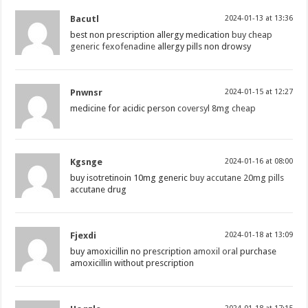
Bacutl
2024-01-13 at 13:36
best non prescription allergy medication
buy cheap
generic fexofenadine
allergy pills non drowsy
Pnwnsr
2024-01-15 at 12:27
medicine for acidic person
coversyl 8mg cheap
Kgsnge
2024-01-16 at 08:00
buy isotretinoin 10mg generic
buy accutane 20mg pills
accutane drug
Fjexdi
2024-01-18 at 13:09
buy amoxicillin no prescription
amoxil oral
purchase
amoxicillin without prescription