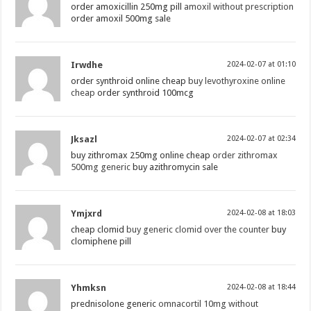
order amoxicillin 250mg pill
amoxil without prescription
order amoxil 500mg sale
Irwdhe
2024-02-07 at 01:10
order synthroid online cheap
buy levothyroxine online
cheap
order synthroid 100mcg
Jksazl
2024-02-07 at 02:34
buy zithromax 250mg online cheap
order zithromax
500mg generic
buy azithromycin sale
Ymjxrd
2024-02-08 at 18:03
cheap clomid
buy generic clomid over the counter
buy
clomiphene pill
Yhmksn
2024-02-08 at 18:44
prednisolone generic
omnacortil 10mg without