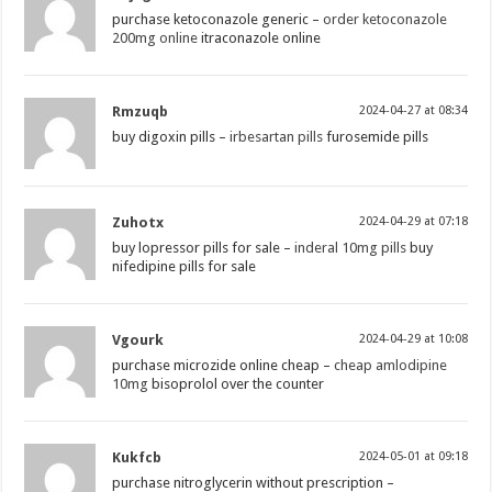
purchase ketoconazole generic –
order ketoconazole
200mg online
itraconazole online
Rmzuqb
2024-04-27 at 08:34
buy digoxin pills –
irbesartan pills
furosemide pills
Zuhotx
2024-04-29 at 07:18
buy lopressor pills for sale –
inderal 10mg pills
buy
nifedipine pills for sale
Vgourk
2024-04-29 at 10:08
purchase microzide online cheap –
cheap amlodipine
10mg
bisoprolol over the counter
Kukfcb
2024-05-01 at 09:18
purchase nitroglycerin without prescription –