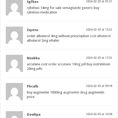
Sgfbes
2024-02-03 at 01:21
rybelsus 14mg for sale
semaglutide generic
buy
rybelsus medication
Ixyetu
2024-02-03 at 15:32
order albuterol 4mg without prescription
cost albuterol
albuterol 2mg inhaler
Nnxbbu
2024-02-03 at 17:32
accutane cost
order accutane 10mg pill
buy isotretinoin
20mg pills
Pbcalb
2024-02-05 at 09:18
buy augmentin 1000mg
augmentin drug
augmentin
price
Dowhpa
2024-02-05 at 10:58