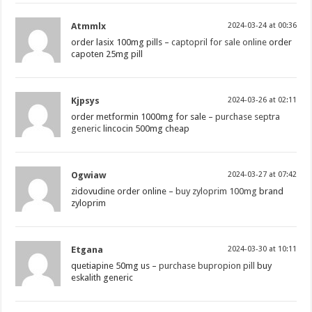
Atmmlx
2024-03-24 at 00:36
order lasix 100mg pills –
captopril for sale online
order
capoten 25mg pill
Kjpsys
2024-03-26 at 02:11
order metformin 1000mg for sale –
purchase septra
generic
lincocin 500mg cheap
Ogwiaw
2024-03-27 at 07:42
zidovudine order online –
buy zyloprim 100mg
brand
zyloprim
Etgana
2024-03-30 at 10:11
quetiapine 50mg us –
purchase bupropion pill
buy
eskalith generic