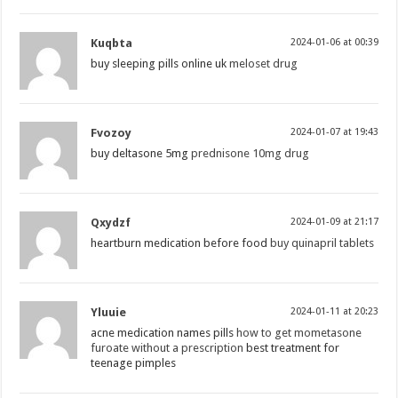
Kuqbta
2024-01-06 at 00:39
buy sleeping pills online uk
meloset drug
Fvozoy
2024-01-07 at 19:43
buy deltasone 5mg
prednisone 10mg drug
Qxydzf
2024-01-09 at 21:17
heartburn medication before food
buy quinapril tablets
Yluuie
2024-01-11 at 20:23
acne medication names pills
how to get mometasone
furoate without a prescription
best treatment for
teenage pimples