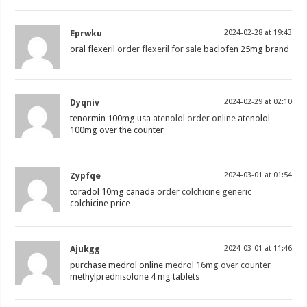
Eprwku
2024-02-28 at 19:43
oral flexeril
order flexeril for sale
baclofen 25mg brand
Dyqniv
2024-02-29 at 02:10
tenormin 100mg usa
atenolol order online
atenolol
100mg over the counter
Zypfqe
2024-03-01 at 01:54
toradol 10mg canada
order colchicine generic
colchicine price
Ajukgg
2024-03-01 at 11:46
purchase medrol online
medrol 16mg over counter
methylprednisolone 4 mg tablets