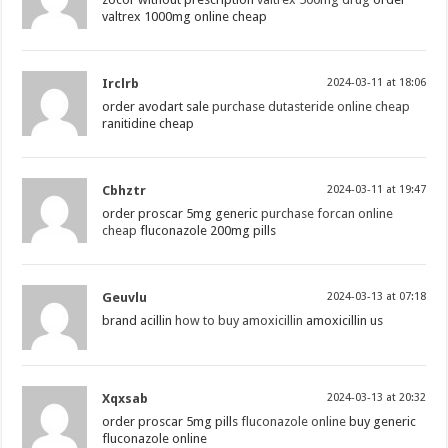
valtrex 1000mg online cheap
Irclrb
2024-03-11 at 18:06
order avodart sale
purchase dutasteride online cheap
ranitidine cheap
Cbhztr
2024-03-11 at 19:47
order proscar 5mg generic
purchase forcan online
cheap
fluconazole 200mg pills
Geuvlu
2024-03-13 at 07:18
brand acillin
how to buy amoxicillin
amoxicillin us
Xqxsab
2024-03-13 at 20:32
order proscar 5mg pills
fluconazole online
buy generic
fluconazole online