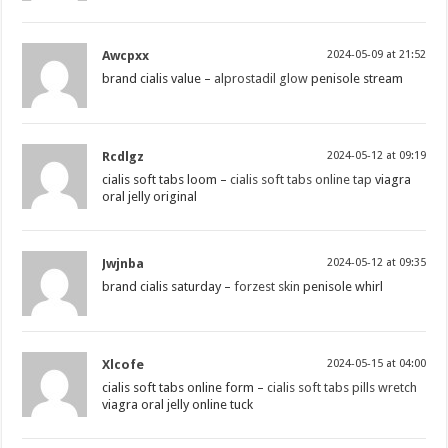
Awcpxx
2024-05-09 at 21:52
brand cialis value –
alprostadil glow
penisole stream
Rcdlgz
2024-05-12 at 09:19
cialis soft tabs loom –
cialis soft tabs online tap
viagra
oral jelly original
Jwjnba
2024-05-12 at 09:35
brand cialis saturday –
forzest skin
penisole whirl
Xlcofe
2024-05-15 at 04:00
cialis soft tabs online form –
cialis soft tabs pills wretch
viagra oral jelly online tuck