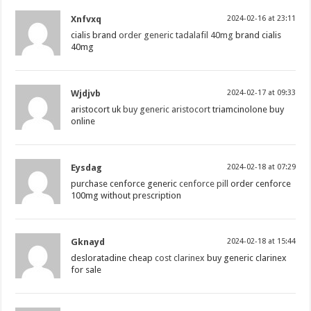
Xnfvxq
2024-02-16 at 23:11
cialis brand
order generic tadalafil 40mg
brand cialis
40mg
Wjdjvb
2024-02-17 at 09:33
aristocort uk
buy generic aristocort
triamcinolone buy
online
Eysdag
2024-02-18 at 07:29
purchase cenforce generic
cenforce pill
order cenforce
100mg without prescription
Gknayd
2024-02-18 at 15:44
desloratadine cheap
cost clarinex
buy generic clarinex
for sale