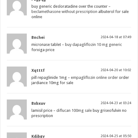
buy generic desloratadine over the counter –
beclamethasone without prescription
albuterol for sale
online
Bnchei
2024-04-18 at 07:49
micronase tablet –
buy dapagliflozin 10 mg generic
forxiga price
Xqtttf
2024-04-20 at 10:02
pill repaglinide 1mg –
empagliflozin online order
order
jardiance 10mg for sale
Bxbxuv
2024-04-23 at 03:24
lamisil price –
diflucan 100mg sale
buy griseofulvin no
prescription
Kdjbgv
2024-04-25 at 05:50