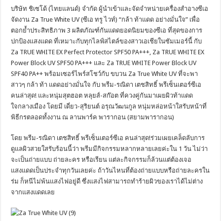
บริษัท ชิเซโด้ (ไทยแลนด์) จำกัด ผู้นำเข้าและจัดจำหน่ายเครื่องสำอางซีเอ
จัดงาน Za True White UV (ซีเอ ทรู ไวท์) “กล้า ท้าแดด อย่างมั่นใจ” เพื่อ
ตอกย้ำประสิทธิภาพ 3 ผลิตภัณฑ์กันแดดยอดนิยมของซีเอ ที่สุดของการ
ปกป้องแสงแดด ที่เหมาะกับทุกไลฟ์สไตล์ของสาวเอเชียในซัมเมอร์นี้ กับ
Za TRUE WHITE EX Perfect Protector SPF50 PA+++, Za TRUE WHITE EX
Power Block UV SPF50 PA+++ และ Za TRUE WHITE Power Block UV
SPF40 PA++ พร้อมเซอร์ไพร์สโชว์กับ ขบวน Za True White UV ที่จะพา
สาวๆ กล้า ท้า แดดอย่างมั่นใจ กับ พรีม-รณิดา เตชสิทธิ์ พรีเซ็นเตอร์ซีเอ
คนล่าสุด! และหนุ่มสุตฮอต หลุยส์-สก๊อต ที่ควงคู่กันมาเผยผิวท้าแดด
ใจกลางเมือง โดยมี เดี่ยว-สุริยนต์ อรุณวัฒนกูล หนุ่มหล่อหน้าใสรับหน้าที่
พิธีกรตลอดทั้งงาน ณ ลานพาร์ค พารากอน (สยามพารากอน)
โดย พรีม-รณิดา เตชสิทธิ์ พรีเซ็นเตอร์ซีเอ คนล่าสุด!ร่วมเผยเคล็ดลับการ
ดูแลผิวสวยใสรับร้อนนี้ว่า พรีมมีกิจกรรมหลากหลายเลยค่ะใน 1 วัน ไม่ว่า
จะเป็นถ่ายแบบ ถ่ายละคร หรือเรียน แต่ละกิจกรรมก็ล้วนแต่ต้องเจอ
แสงแดดเป็นประจำทุกวันเลยค่ะ ถ้าวันไหนที่ต้องถ่ายแบบหรือถ่ายละครใน
ร่ม ก็หนีไม่พ้นแสงไฟอยู่ดี ซึ่งแสงไฟสามารถทำร้ายผิวของเราได้ไม่ต่าง
จากแสงแดดเลย