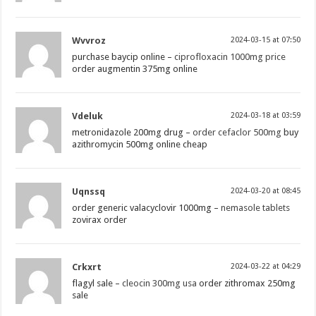
Wvvroz
2024-03-15 at 07:50
purchase baycip online –
ciprofloxacin 1000mg price
order augmentin 375mg online
Vdeluk
2024-03-18 at 03:59
metronidazole 200mg drug –
order cefaclor 500mg
buy
azithromycin 500mg online cheap
Uqnssq
2024-03-20 at 08:45
order generic valacyclovir 1000mg –
nemasole tablets
zovirax order
Crkxrt
2024-03-22 at 04:29
flagyl sale –
cleocin 300mg usa
order zithromax 250mg
sale