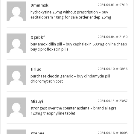
Dmmmxk
2024-04-01 at 07:19
hydroxyzine 25mg without prescription –
buy
escitalopram 10mg for sale
order endep 25mg
Qgnbkf
2024-04-04 at 21:30
buy amoxicillin pill –
buy cephalexin 500mg online cheap
buy ciprofloxacin pills
Iirluo
2024-04-10 at 08:36
purchase cleocin generic –
buy clindamycin pill
chloromycetin cost
Mizuyi
2024-04-13 at 23:57
strongest over the counter asthma –
brand allegra
120mg
theophylline tablet
Pzgpqg
2024-04-16 at 10:05