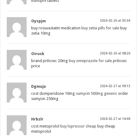
lisinopril tablets
Oyspjm
2024-02-26 at 03:34
buy rosuvastatin medication
buy zetia pills for sale
buy
zetia 10mg
Oirusk
2024-02-26 at 08:26
brand prilosec 20mg
buy omeprazole for sale
prilosec
price
Dgmujx
2024-02-27 at 09:13
cost domperidone 10mg
sumycin 500mg generic
order
sumycin 250mg
Hrbzlr
2024-02-27 at 14:44
cost metoprolol
buy lopressor cheap
buy cheap
metoprolol