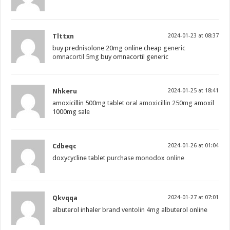
Tlttxn
2024-01-23 at 08:37
buy prednisolone 20mg online cheap
generic
omnacortil 5mg
buy omnacortil generic
Nhkeru
2024-01-25 at 18:41
amoxicillin 500mg tablet
oral amoxicillin 250mg
amoxil
1000mg sale
Cdbeqc
2024-01-26 at 01:04
doxycycline tablet
purchase monodox online
Qkvqqa
2024-01-27 at 07:01
albuterol inhaler
brand ventolin 4mg
albuterol online