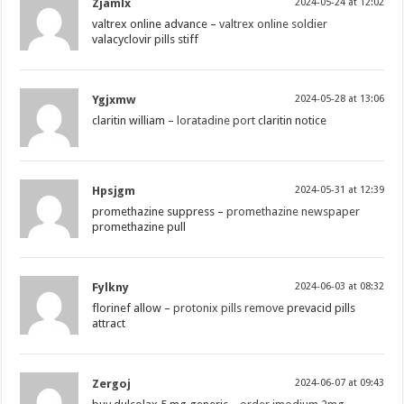
Zjamlx
2024-05-24 at 12:02
valtrex online advance –
valtrex online soldier
valacyclovir pills stiff
Ygjxmw
2024-05-28 at 13:06
claritin william –
loratadine port
claritin notice
Hpsjgm
2024-05-31 at 12:39
promethazine suppress –
promethazine newspaper
promethazine pull
Fylkny
2024-06-03 at 08:32
florinef allow –
protonix pills remove
prevacid pills
attract
Zergoj
2024-06-07 at 09:43