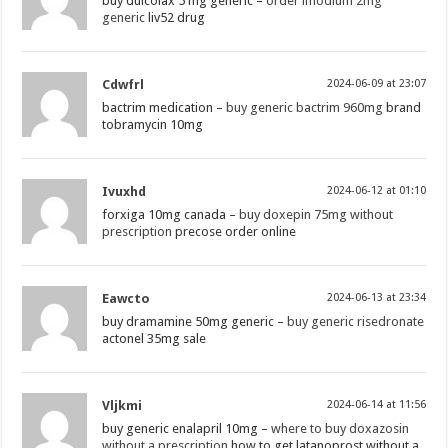
buy dulcolax 5 mg generic –
order imodium 2mg
generic
liv52 drug
Cdwfrl
2024-06-09 at 23:07
bactrim medication –
buy generic bactrim 960mg
brand
tobramycin 10mg
Ivuxhd
2024-06-12 at 01:10
forxiga 10mg canada –
buy doxepin 75mg without
prescription
precose order online
Eawcto
2024-06-13 at 23:34
buy dramamine 50mg generic –
buy generic risedronate
actonel 35mg sale
Vljkmi
2024-06-14 at 11:56
buy generic enalapril 10mg –
where to buy doxazosin
without a prescription
how to get latanoprost without a