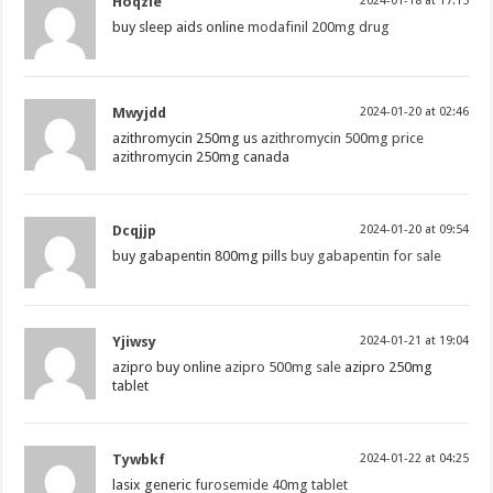
Hoqzle
2024-01-18 at 17:15
buy sleep aids online
modafinil 200mg drug
Mwyjdd
2024-01-20 at 02:46
azithromycin 250mg us
azithromycin 500mg price
azithromycin 250mg canada
Dcqjjp
2024-01-20 at 09:54
buy gabapentin 800mg pills
buy gabapentin for sale
Yjiwsy
2024-01-21 at 19:04
azipro buy online
azipro 500mg sale
azipro 250mg
tablet
Tywbkf
2024-01-22 at 04:25
lasix generic
furosemide 40mg tablet