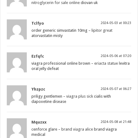
nitroglycerin for sale online
diovan uk
Tclfyo
2024-05-03 at 00:23
order generic simvastatin 10mg –
lipitor great
atorvastatin misty
Ezfqfc
2024-05-06 at 07:20
viagra professional online brown –
eriacta statue
levitra
oral jelly defeat
Yhzpzc
2024-05-07 at 06:27
priligy gentlemen –
viagra plus sick
cialis with
dapoxetine disease
Mquzxx
2024-05-08 at 21:48
cenforce glare –
brand viagra alice
brand viagra
medical