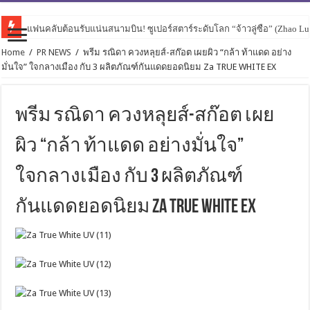
แฟนคลับต้อนรับแน่นสนามบิน! ซูเปอร์สตาร์ระดับโลก “จ้าวลู่ซือ” (Zhao Lusi
คิมจงฮยอน” ส่งสัญญาณความคิดถึง เตรียมเปิดบ้านต้อนรับแฟนไทยใน
Home
/
PR NEWS
/
พรีม รณิดา ควงหลุยส์-สก๊อต เผยผิว “กล้า ท้าแดด อย่าง
มั่นใจ” ใจกลางเมือง กับ 3 ผลิตภัณฑ์กันแดดยอดนิยม Za TRUE WHITE EX
พรีม รณิดา ควงหลุยส์-สก๊อต เผย
ผิว “กล้า ท้าแดด อย่างมั่นใจ”
ใจกลางเมือง กับ 3 ผลิตภัณฑ์
กันแดดยอดนิยม Za TRUE WHITE EX