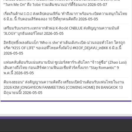
“Turn Me On” ดึง Tobii ร่วมเติมชนวนปาร์ตี้ร้อนแรง
2026-05-07
เริ่ดเกินต้าน! I.O.I ส่งคลิปคอนเฟิร์ม ‘ทำถึงมาก’ พร้อมระเบิดความสนุกในไทย
6 มิ.ย. นี้ กับคอนเสิร์ตฉลอง 10 ปีที่ทุกคนคิดถึง
2026-05-05
เตรียมรับแรงกระแทกจากตัวพ่อ K-Rock! CNBLUE ส่งสัญญาณความมันส์
‘3LOGY’ บุกธันเดอร์โดม!
2026-05-05
อิทธิฤทธิ์เพลงคัมแบ็ก ‘Who is she’ ท่าเต้นเด้งระเบิด-ม่วนจอยทั่วโลก ใครถูก
จริต “KISS OF LIFE” รอเจอที่ไทยครั้งถัดไป #KIOF_DEJAVU_inBKK 6 มิ.ย.นี้
2026-05-05
แฟนคลับต้อนรับแน่นสนามบิน! ซูเปอร์สตาร์ระดับโลก “จ้าวลู่ซือ” (Zhao Lusi)
เดินทางถึงไทย ก่อนเสิร์ฟความฟินเอเชียทัวร์ครั้งแรก “Stay Romantic” 9
พ.ค.นี้
2026-05-05
คิมจงฮยอน” ส่งสัญญาณความคิดถึง เตรียมเปิดบ้านต้อนรับแฟนไทยในงาน
2026 KIM JONGHYEON FANMEETING [COMING HOME] IN BANGKOK 13
มิถุนายนนี้!
2026-05-05