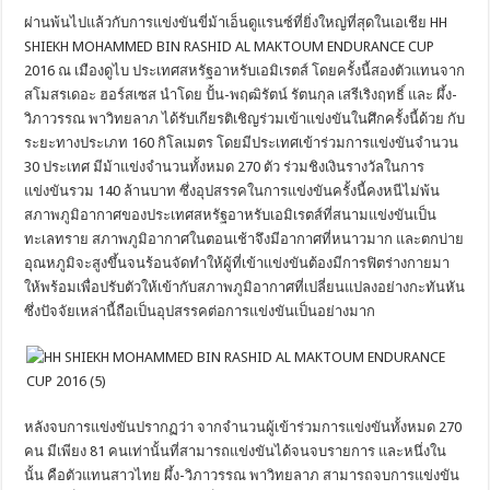
ผ่านพ้นไปแล้วกับการแข่งขันขี่ม้าเอ็นดูแรนซ์ที่ยิ่งใหญ่ที่สุดในเอเชีย HH
SHIEKH MOHAMMED BIN RASHID AL MAKTOUM ENDURANCE CUP
2016 ณ เมืองดูไบ ประเทศสหรัฐอาหรับเอมิเรตส์ โดยครั้งนี้สองตัวแทนจาก
สโมสรเดอะ ฮอร์สเซส นำโดย ปั้น-พฤฒิรัตน์ รัตนกุล เสรีเริงฤทธิ์ และ ผึ้ง-
วิภาวรรณ พาวิทยลาภ ได้รับเกียรติเชิญร่วมเข้าแข่งขันในศึกครั้งนี้ด้วย กับ
ระยะทางประเภท 160 กิโลเมตร โดยมีประเทศเข้าร่วมการแข่งขันจำนวน
30 ประเทศ มีม้าแข่งจำนวนทั้งหมด 270 ตัว ร่วมชิงเงินรางวัลในการ
แข่งขันรวม 140 ล้านบาท ซึ่งอุปสรรคในการแข่งขันครั้งนี้คงหนีไม่พ้น
สภาพภูมิอากาศของประเทศสหรัฐอาหรับเอมิเรตส์ที่สนามแข่งขันเป็น
ทะเลทราย สภาพภูมิอากาศในตอนเช้าจึงมีอากาศที่หนาวมาก และตกบ่าย
อุณหภูมิจะสูงขึ้นจนร้อนจัดทำให้ผู้ที่เข้าแข่งขันต้องมีการฟิตร่างกายมา
ให้พร้อมเพื่อปรับตัวให้เข้ากับสภาพภูมิอากาศที่เปลี่ยนแปลงอย่างกะทันหัน
ซึ่งปัจจัยเหล่านี้ถือเป็นอุปสรรคต่อการแข่งขันเป็นอย่างมาก
หลังจบการแข่งขันปรากฏว่า จากจำนวนผู้เข้าร่วมการแข่งขันทั้งหมด 270
คน มีเพียง 81 คนเท่านั้นที่สามารถแข่งขันได้จนจบรายการ และหนึ่งใน
นั้น คือตัวแทนสาวไทย ผึ้ง-วิภาวรรณ พาวิทยลาภ สามารถจบการแข่งขัน