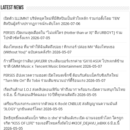
Latest News
เปิดตัว ILLIMNT บริษัทยุคใหม่ที่มีศิลปินเป็นหัวใจหลัก ร่วมก่อตั้งโดย ‘TEN’
ศิลปินผู้สร้างปรากฏการณ์ระดับโลก
2026-07-06
PERSES เปิดเกมสุดเดือดใน “ไม่แพ้ใคร (Hotter than ur X)” ดึง URBOYTJ ร่วม
โปรดิวซ์ครั้งแรก
2026-07-05
ต้องโทษเธอ ที่มาทำให้ฉันคิดถึงบ่อย ! ทิกเกอร์ ปล่อย MV “ต้องโทษเธอ
(Without You)” ฉบับคนคลั่งรัก
2026-05-07
ก้าวที่ใหญ่กว่าเดิม! JAYLERR ประเดิมเบอร์แรกค่าย ‘GX10 ASIA’ โปรเจกต์ข้าม
ชาติ GMM Music x Tencent Music Entertainment
2026-05-07
PERSES อัปเลเวลความฮอต! เปิดโหมดเซ็กซี่ ต้อนรับคัมแบ็คกับซิงเกิลใหม่
“Turn Me On” ดึง Tobii ร่วมเติมชนวนปาร์ตี้ร้อนแรง
2026-05-07
เริ่ดเกินต้าน! I.O.I ส่งคลิปคอนเฟิร์ม ‘ทำถึงมาก’ พร้อมระเบิดความสนุกในไทย
6 มิ.ย. นี้ กับคอนเสิร์ตฉลอง 10 ปีที่ทุกคนคิดถึง
2026-05-05
เตรียมรับแรงกระแทกจากตัวพ่อ K-Rock! CNBLUE ส่งสัญญาณความมันส์
‘3LOGY’ บุกธันเดอร์โดม!
2026-05-05
อิทธิฤทธิ์เพลงคัมแบ็ก ‘Who is she’ ท่าเต้นเด้งระเบิด-ม่วนจอยทั่วโลก ใครถูก
จริต “KISS OF LIFE” รอเจอที่ไทยครั้งถัดไป #KIOF_DEJAVU_inBKK 6 มิ.ย.นี้
2026-05-05