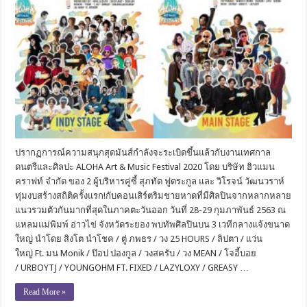
ปรากฏการณ์ความสนุกสุดมันส์กำลังจะระเบิดขึ้นแล้วกับงานเทศกาล
ดนตรีและศิลปะ ALOHA Art & Music Festival 2020 โดย บริษัท ฮิวแมน
คราฟท์ จำกัด ของ 2 ผู้บริหารคู่ซี้ สุภทัต ฟูตระกูล และ วิโรจน์ วัฒนวราห์
ทุ่มงบสร้างสถิติครั้งแรก!กับคอนเสิร์ตริมชายหาดที่มีศิลปินจากหลากหลาย
แนวรวมตัวกันมากที่สุดในภาคตะวันออก วันที่ 28-29 กุมภาพันธ์ 2563 ณ
แหลมแม่พิมพ์ อ่าวไข่ จังหวัดระยอง พบทัพศิลปินบน 3 เวทีกลางแจ้งขนาด
ใหญ่ นำโดย สิงโต นำโชค / ตู่ ภพธร / วง 25 HOURS / ลิปตา / แว่น
ใหญ่ Ft. มน Monik / ป๊อป ปองกูล / วงสครับ / วง MEAN / โจอี้บอย
/ URBOYTJ / YOUNGOHM FT. FIXED / LAZYLOXY / GREASY …
Read More »