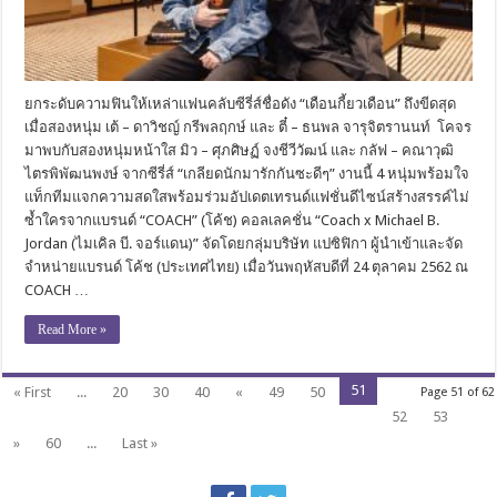
ยกระดับความฟินให้เหล่าแฟนคลับซีรี่ส์ชื่อดัง “เดือนกี้ยวเดือน” ถึงขีดสุด
เมื่อสองหนุ่ม เต้ – ดาวิชญ์ กรีพลฤกษ์ และ ตี๋ – ธนพล จารุจิตรานนท์ โคจร
มาพบกับสองหนุ่มหน้าใส มิว – ศุภศิษฏ์ จงชีวีวัฒน์ และ กลัฟ – คณาวุฒิ
ไตรพิพัฒนพงษ์ จากซีรี่ส์ “เกลียดนักมารักกันซะดีๆ” งานนี้ 4 หนุ่มพร้อมใจ
แท็กทีมแจกความสดใสพร้อมร่วมอัปเดตเทรนด์แฟชั่นดีไซน์สร้างสรรค์ไม่
ซ้ำใครจากแบรนด์ “COACH” (โค้ช) คอลเลคชั่น “Coach x Michael B.
Jordan (ไมเคิล บี. จอร์แดน)” จัดโดยกลุ่มบริษัท แปซิฟิกา ผู้นำเข้าและจัด
จำหน่ายแบรนด์ โค้ช (ประเทศไทย) เมื่อวันพฤหัสบดีที่ 24 ตุลาคม 2562 ณ
COACH …
Read More »
51
« First
...
20
30
40
«
49
50
Page 51 of 62
52
53
»
60
...
Last »