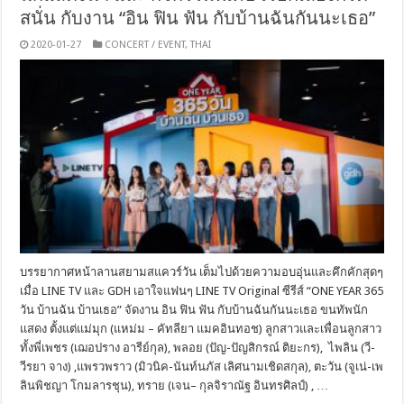
สนั่น กับงาน “อิน ฟิน ฟัน กับบ้านฉันกันนะเธอ”
2020-01-27
CONCERT / EVENT
,
THAI
บรรยากาศหน้าลานสยามสแควร์วัน เต็มไปด้วยความอบอุ่นและคึกคักสุดๆ
เมื่อ LINE TV และ GDH เอาใจแฟนๆ LINE TV Original ซีรีส์ “ONE YEAR 365
วัน บ้านฉัน บ้านเธอ” จัดงาน อิน ฟิน ฟัน กับบ้านฉันกันนะเธอ ขนทัพนัก
แสดง ตั้งแต่แม่มุก (แหม่ม – คัทลียา แมคอินทอช) ลูกสาวและเพื่อนลูกสาว
ทั้งพี่เพชร (เฌอปราง อารีย์กุล), พลอย (ปัญ-ปัญสิกรณ์ ติยะกร), ไพลิน (วี-
วีรยา จาง) ,แพรวพราว (มิวนิค-นันท์นภัส เลิศนามเชิดสกุล), ตะวัน (จูเน่-เพ
ลินพิชญา โกมลารชุน), ทราย (เจน– กุลจิราณัฐ อินทรศิลป์) , …