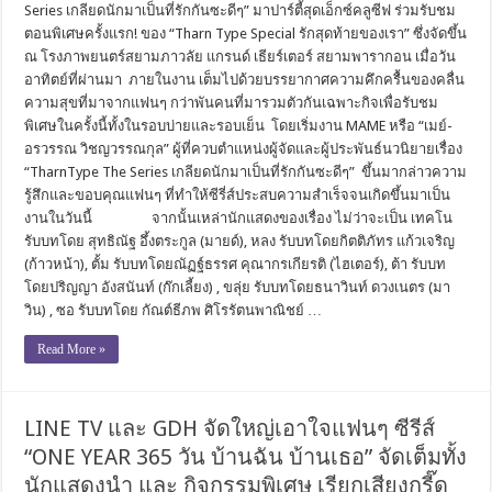
Series เกลียดนักมาเป็นที่รักกันซะดีๆ” มาปาร์ตี้สุดเอ็กซ์คลูซีฟ ร่วมรับชม
ตอนพิเศษครั้งแรก! ของ “Tharn Type Special รักสุดท้ายของเรา” ซึ่งจัดขึ้น
ณ โรงภาพยนตร์สยามภาวลัย แกรนด์ เธียร์เตอร์ สยามพารากอน เมื่อวัน
อาทิตย์ที่ผ่านมา ภายในงาน เต็มไปด้วยบรรยากาศความคึกครื้นของคลื่น
ความสุขที่มาจากแฟนๆ กว่าพันคนที่มารวมตัวกันเฉพาะกิจเพื่อรับชม
พิเศษในครั้งนี้ทั้งในรอบบ่ายและรอบเย็น โดยเริ่มงาน MAME หรือ “เมย์-
อรวรรณ วิชญวรรณกุล” ผู้ที่ควบตำแหน่งผู้จัดและผู้ประพันธ์นวนิยายเรื่อง
“TharnType The Series เกลียดนักมาเป็นที่รักกันซะดีๆ” ขึ้นมากล่าวความ
รู้สึกและขอบคุณแฟนๆ ที่ทำให้ซีรี่ส์ประสบความสำเร็จจนเกิดขึ้นมาเป็น
งานในวันนี้ จากนั้นเหล่านักแสดงของเรื่อง ไม่ว่าจะเป็น เทคโน
รับบทโดย สุทธิณัฐ อึ้งตระกูล (มายด์), หลง รับบทโดยกิตติภัทร แก้วเจริญ
(ก้าวหน้า), ตั้ม รับบทโดยณัฏฐ์ธรรศ คุณากรเกียรติ (ไฮเตอร์), ต้า รับบท
โดยปริญญา อังสนันท์ (ก๊กเลี้ยง) , ขลุ่ย รับบทโดยธนาวินท์ ดวงเนตร (มา
วิน) , ซอ รับบทโดย กัณต์ธีภพ ศิโรรัตนพาณิชย์ …
Read More »
LINE TV และ GDH จัดใหญ่เอาใจแฟนๆ ซีรีส์
“ONE YEAR 365 วัน บ้านฉัน บ้านเธอ” จัดเต็มทั้ง
นักแสดงนำ และ กิจกรรมพิเศษ เรียกเสียงกรี๊ด