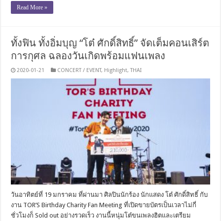
Read More »
ทั้งฟิน ทั้งอิ่มบุญ “โต๋ ศักดิ์สิทธิ์” จัดเต็มคอนเสิร์ต
การกุศล ฉลองวันเกิดพร้อมแฟนเพลง
2020-01-21
CONCERT / EVENT
,
Highlight
,
THAI
วันอาทิตย์​ที่​ 19 มกราคม​ ที่ผ่านมา​ ศิลปินนักร้อง​ นักแสดง​ โต๋​ ศักดิ์​สิทธิ์​ กับ
งาน TOR’S​ Birthday Charity Fan Meeting ที่เปิดขายบัตรเป็นเวลาไม่กี่
ชั่วโมงก็ Sold out อย่างรวดเร็ว งานนี้หนุ่มโต๋ขนเพลงฮิตและเตรียม