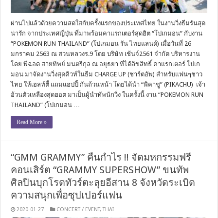
ผ่านไปแล้วด้วยความสดใสกับครั้งแรกของประเทศไทย ในงานวิ่งธีมรันสุด
น่ารัก จากประเทศญี่ปุ่น ที่มาพร้อมคาแรกเตอร์สุดฮิต “โปเกมอน” กับงาน
“POKEMON RUN THAILAND” (โปเกมอน รัน ไทยแลนด์) เมื่อวันที่ 26
มกราคม 2563 ณ สวนหลวงร.9 โดย บริษัท เช้นจ์2561 จำกัด บริหารงาน
โดย พี่ฉอด สายทิพย์ มนตรีกุล ณ อยุธยา ที่ได้ลิขสิทธิ์ คาแรกเตอร์ โปเก
มอน มาจัดงานวิ่งสุดคิวท์ในธีม CHARGE UP (ชาร์ตอัพ) สำหรับแฟนๆชาว
ไทย ให้เฮลท์ตี้ แถมแฮปปี้ กันถ้วนหน้า โดยได้นำ “พิคาชู” (PIKACHU) เจ้า
อ้วนตัวเหลืองสุดฮอต มาเป็นผู้นำทัพนักวิ่ง ในครั้งนี้ งาน “POKEMON RUN
THAILAND” (โปเกมอน …
Read More »
“GMM GRAMMY” คืนกำไร !! จัดมหกรรมฟรี
คอนเสิร์ต “GRAMMY SUPERSHOW” ขนทัพ
ศิลปินบุกโรดทัวร์ตะลุยอีสาน 8 จังหวัดระเบิด
ความสนุกเพื่อซุปเปอร์แฟน
2020-01-27
CONCERT / EVENT
,
THAI