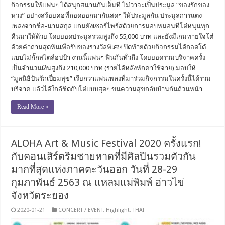
กิจกรรมให้แฟนๆ​ ได้สนุกสนานกันเต็มที่​ ไม่ว่าจะเป็นประมูล​ “ของรักของ
หวง” อย่างสร้อยคอที่ถอดออกมากันสดๆ​ ให้ประมูลกัน​ ประมูลการแต่ง
เพลงจากชื่อ-นามสกุล​ แถมยังเซอร์ไพร์ส​ด้วยการมอบหมอนที่โต๋หนุนทุก
คืนมาให้ด้วย​ โดยยอดประมูลรวมสูงถึง​ 55,000​ บาท​ และยังมีเกมทายใจโต๋
ด้วยคำถามสุดหิน​เพื่อรับของรางวัล​พิเศษ​ ปิดท้ายด้วยกิจกรรมได้กอดโต๋
แบบไม่กั๊กสไตล์​อปป้า​ งานนี้แฟนๆ​ ฟินกันทั่วถึง โดยยอดรวมบริจาคครั้ง
เป็นจำนวนเงินสูงถึง​ 210,000 บาท​ (รายได้​หลังหักค่าใช้จ่าย)​ มอบให้​
“มูลนิธิปันรักเปี่ยมสุข” เรียกว่าแฟนเพลงที่มาร่วมกิจกรรม​ในครั้งนี้ได้ร่วม
บริจาค​ แล้วได้ใกล้ชิดกับโต๋แบบสุดๆ​ ขนความสุขกลับบ้านกันถ้วนหน้า
Read More »
ALOHA Art & Music Festival 2020 ครั้งแรก!
กับคอนเสิร์ตริมชายหาดที่มีศิลปินรวมตัวกัน
มากที่สุดแห่งภาคตะวันออก วันที่ 28-29
กุมภาพันธ์ 2563 ณ แหลมแม่พิมพ์ อ่าวไข่
จังหวัดระยอง
2020-01-21
CONCERT / EVENT
,
Highlight
,
THAI