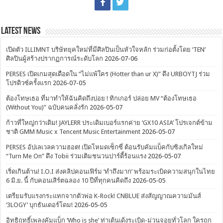
Latest News
เปิดตัว ILLIMNT บริษัทยุคใหม่ที่มีศิลปินเป็นหัวใจหลัก ร่วมก่อตั้งโดย ‘TEN’
ศิลปินผู้สร้างปรากฏการณ์ระดับโลก
2026-07-06
PERSES เปิดเกมสุดเดือดใน “ไม่แพ้ใคร (Hotter than ur X)” ดึง URBOYTJ ร่วม
โปรดิวซ์ครั้งแรก
2026-07-05
ต้องโทษเธอ ที่มาทำให้ฉันคิดถึงบ่อย ! ทิกเกอร์ ปล่อย MV “ต้องโทษเธอ
(Without You)” ฉบับคนคลั่งรัก
2026-05-07
ก้าวที่ใหญ่กว่าเดิม! JAYLERR ประเดิมเบอร์แรกค่าย ‘GX10 ASIA’ โปรเจกต์ข้าม
ชาติ GMM Music x Tencent Music Entertainment
2026-05-07
PERSES อัปเลเวลความฮอต! เปิดโหมดเซ็กซี่ ต้อนรับคัมแบ็คกับซิงเกิลใหม่
“Turn Me On” ดึง Tobii ร่วมเติมชนวนปาร์ตี้ร้อนแรง
2026-05-07
เริ่ดเกินต้าน! I.O.I ส่งคลิปคอนเฟิร์ม ‘ทำถึงมาก’ พร้อมระเบิดความสนุกในไทย
6 มิ.ย. นี้ กับคอนเสิร์ตฉลอง 10 ปีที่ทุกคนคิดถึง
2026-05-05
เตรียมรับแรงกระแทกจากตัวพ่อ K-Rock! CNBLUE ส่งสัญญาณความมันส์
‘3LOGY’ บุกธันเดอร์โดม!
2026-05-05
อิทธิฤทธิ์เพลงคัมแบ็ก ‘Who is she’ ท่าเต้นเด้งระเบิด-ม่วนจอยทั่วโลก ใครถูก