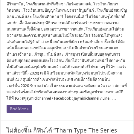
อีวิทยาลัย , โรงเรียนเซนต์ฟรังซีสซาเวียร์คอนแวนต์ , โรงเรียนวัฒนา
วิทยาลัย , โรงเรียนสายปัญญาในพระบรมราชินูปถัมภ์ , โรงเรียนอัสสัมชัญ
คอนแวนต์ และ โรงเรียนศึกษานารี โดยงานนี้เค้าไม่ได้มาเล่นๆได้ พี่เอกกี้
เอกชัย เอื้อสังคมเศรษฐ พิธีกรอารมณ์ดี มาร่วมสร้างบรรยากาศความ
สนุกสนานครั้งนี้ด้วย บอกเลยว่าบรรยากาศแต่ละโรงเรียนอัดแน่นไปด้วย
ความสุขและความสนุกสนานแบบไม่มีใครยอมใคร ร้องตามได้ทุกเพลง
เต้นกันแบบไม่รู้จักคำว่าเหนื่อยกันเลยทีเดียว พร้อมกับเสียงกรี๊ดเชียร์ที่ดัง
สนั่นตั้งแต่เพลงแรกถึงเพลงสุดท้ายแบบไม่มีแผ่วจนโรงเรียนแทบแตก
ทำเอา เจ้านาย , เจ้าขุน ,สไมล์ และ เจ้าสมุทร เป็นปลื้มแบบสุดๆกับการ
ต้อนรับสุดอบอุ่นของแต่ละโรงเรียน เรียกได้ว่าฟินกันถ้วนหน้าไปตามๆกัน
ทั้งศิลปินและน้องๆนักเรียนเลยจ้า แม้เพิ่งจะจบทัวร์ไปหมาดๆ ก็ได้ข่าวแว่ว
มาแล้วว่าปีนี้ (2020) เจมีดี เตรียมขบวนทัพใหญ่พร้อมบุกไประเบิดความ
มันส์ ณ 7 ศูนย์การค้าเซนทรัลทั่วประเทศ งานนี้การีนตีความฟิน
เวอร์ชั่น 2020 รับรองว่าต้องไม่ธรรมดาแน่นอน รอติดตามวัน เวลา สถานที่
ของทัวร์ครั้งต่อไปพร้อมอัพเดทผลงานต่างๆและข้อมูลข่าวสารจากเจมีดี
ได้ที่ IG : @Jaymidichannel / Facebook : Jaymidichannel / Line : …
Read More »
ไม่ต้องจิ้น ก็ฟินได้ “Tharn Type The Series