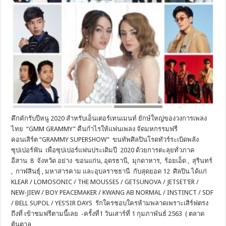
คึกคักรับปีหนู 2020 สำหรับเอ็นเตอร์เทนเมนท์ ยักษ์ใหญ่ของวงการเพลง
ไทย “GMM GRAMMY” คืนกำไรให้แฟนเพลง จัดมหกรรมฟรี
คอนเสิร์ต “GRAMMY SUPERSHOW” ขนทัพศิลปินโรดทัวร์ระเบิดพลัง
ซุปเปอร์ฟัน เพื่อซุปเปอร์แฟนประเดิมปี 2020 ด้วยการตะลุยทั่วภาค
อีสาน 8 จังหวัด อย่าง ขอนแก่น, อุดรธานี, มุกดาหาร, ร้อยเอ็ด , สุรินทร์
, กาฬสินธุ์ , มหาสารคาม และอุบลราชธานี กับสุดยอด 12 ศิลปิน ได้แก่
KLEAR / LOMOSONIC / THE MOUSSES / GETSUNOVA / JETSET’ER /
NEW-JIEW / BOY PEACEMAKER / KWANG AB NORMAL / INSTINCT / SDF
/ BELL SUPOL / YES’SIR DAYS รักใครชอบใครห้ามพลาดเพราะเสิร์ฟตรง
ถึงที่ เข้าชมฟรีตามนี้เลย -ครั้งที่1 วันเสาร์ที่ 1 กุมภาพันธ์ 2563 ( ตลาด
ต้นตาล …