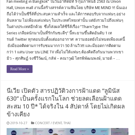
Fan meeting in Bangkok” ในวันอาทิตย์ที่ 9 กุมภาพันธ์ 2563 ณ Union
Hall, Union mall งานนี้สร้างสรรค์ความฟินโดย บริษัท ME MIND Y! นั่นเอง
ถือได้ว่าเป็นซีรี่ส์ที่ประสบความสำเร็จ และได้การตอบรับจากแฟนๆ อย่าง
ล้นหลาม ไม่เพียงแค่แฟนๆ ในประเทศไทยเท่านั้น แต่ยังรวมไปถึงแฟนๆ
ในต่างประเทศอีกด้วย ซึ่งก็ส่งผลให้ซีรี่ส์เรื่อง “TharnType The
Series เกลียดนักมาเป็นที่รักกันซะดีๆ” นี้ทะยานขึ้นติดอันดับ 1 เท
รนด์ Twitter ทุกตอนนับตั้งแต่ออกอากาศ ความฮอตยังไม่หมดเพียงแค่นี้
ยังมียอดติดตามการรับชมมากกว่า 50 ล้านวิว!!! และมียอดการติดตาม
กว่า 1 แสน User บน LINE TV เพื่อไม่ให้แฟนๆ ต้องคิดถึงกันนานพวกเขา
มิว – ศุภศิษฏ์ จงชีวีวัฒน์, กลัฟ – คณาวุฒิ ไตรพิพัฒนพงษ์, มายด์ – …
Read More »
นีเวีย เปิดตัว สารปฏิวัติวงการฝ้าแดด “ลูมินัส
630” เป็นครั้งแรกในโลก ช่วยลดเลือนฝ้าแดด
สะสม 10 ปี* ได้จริงใน 4 สัปดาห์ โดยไม่เกิดผล
ข้างเคียง
2019-10-27
CONCERT / EVENT
,
THAI