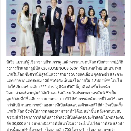
นีเวีย แบรนด์ผู้เชี่ยวชาญด้านการดูแลผิวพรรณระดับโลก เปิดตัวสารปฏิวัติ
วงการฝ้าแดด “ลูมินัส 630 (LUMINOUS 630)” ที่ประเทศไทยเป็นประเทศ
แรกในโลก ซึ่งสารนี้พิสูจน์แล้วว่าสามารถช่วยลดเลือน จุดด่างดำ และกระ
แดด ฝ้าจากแดดสะสม 10ปี *ได้จริง เห็นผลได้ภายใน 4 สัปดาห์** โดยไม่
ก่อให้เกิดผลข้างเคียง*** สาร “ลูมินัส 630” นี้ถูกคิดค้นขึ้นโดยนัก
วิทยาศาสตร์จากศูนย์วิจัยไบเออร์สด๊อรฟ ในประเทศเยอรมันนี ซึ่งเป็น
ศูนย์วิจัยที่มีชื่อเสียงยาวนานกว่า 100 ปี ได้ทำการคิดค้นสารนี้โดยใช้เวลา
กว่าสิบปี จนสามารถจำลองสารที่เป็นต้นตอของฝ้าแดดที่ได้สำเร็จเป็นครั้ง
แรกในโลก จึงทำให้การทดลองสามารถทำได้แม่นยำขึ้น หลังจากประสบ
ความสำเร็จจากการคิดค้นสารจำลองที่เป็นต้นตอของฝ้าแดด ไปทดลองกับ
อีก 50,000 สาร จนพบหนึ่งสารที่มีแนวโน้มว่าจะเป็นไปได้มากที่สุด แล้วนำ
สารนั้นมาปรับโครงสร้างโมเลกุลอีก 700 โครงสร้างโมเลกุลจนพบว่า