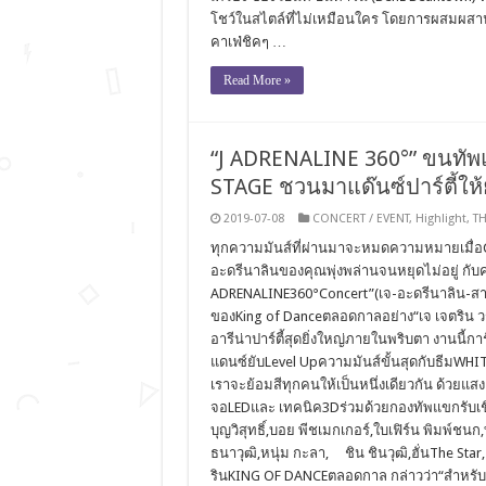
โชว์ในสไตล์ที่ไม่เหมือนใคร โดยการผสมผสานด
คาเฟ่ชิคๆ …
Read More »
“J ADRENALINE 360°” ขนทัพแ
STAGE ชวนมาแด๊นซ์ปาร์ตี้ให้ย
2019-07-08
CONCERT / EVENT
,
Highlight
,
TH
ทุกความมันส์ที่ผ่านมาจะหมดความหมายเมื่อ
อะดรีนาลินของคุณพุ่งพล่านจนหยุดไม่อยู่ ก
ADRENALINE360°Concert”(เจ-อะดรีนาลิน-สาม
ของKing of Danceตลอดกาลอย่าง“เจ เจตริน วรร
อารีน่าปาร์ตี้สุดยิ่งใหญ่ภายในพริบตา งานนี้ก
แดนซ์ยับLevel Upความมันส์ขั้นสุดกับธีมWHIT
เราจะย้อมสีทุกคนให้เป็นหนึ่งเดียวกัน ด้วยแสง ส
จอLEDและ เทคนิค3Dร่วมด้วยกองทัพแขกรับเชิญ
บุญวิสุทธิ์,บอย พีชเมกเกอร์,ใบเฟิร์น พิมพ์ชนก
ธนาวุฒิ,หนุ่ม กะลา, ชิน ชินวุฒิ,ฮั่นThe Star
รินKING OF DANCEตลอดกาล กล่าวว่า“สำหรับ