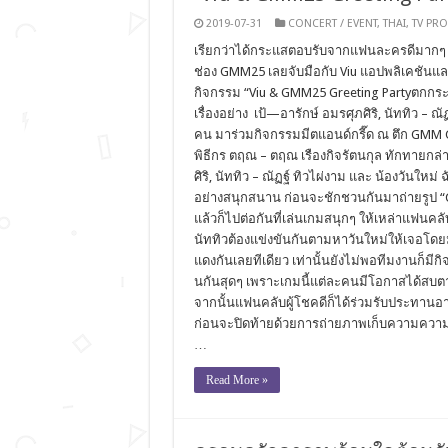
2019-07-31
CONCERT / EVENT
,
THAI
,
TV PR
เรียกว่าได้กระแสตอบรับจากแฟนละครดีมากๆ 
ช่อง GMM25 เลยจับมือกับ Viu แอปพลิเคชันแล
กิจกรรม “Viu & GMM25 Greeting Partyตกกระ
เรื่องอย่าง เป้—อารักษ์ อมรศุภศิริ, นัททิว – 
คน มาร่วมกิจกรรมมีตแอนด์กรี๊ด ณ ตึก GMM GR
พิธีกร ตฤณ – ตฤณ เรืองกิจรัตนกุล ทักทายกล่
ศิริ, นัททิว – ณัฏฐ์ ทิวไผ่งาม และ น้องวันให
อย่างสนุกสนาน ก่อนจะชักชวนกันมาถ่ายรูป “Che
แล้วก็ไปต่อกันที่เล่นเกมสนุกๆ ให้เหล่าแฟนคลั
นัททิวต้องแข่งขันกันตามหาวันใหม่ให้เจอโดย
แดงกันเลยทีเดียว เท่านั้นยังไม่พอทีมงานก็มีกิ
นกันสุดๆ เพราะเกมนี้แต่ละคนมีโอกาสได้สบตาก
จากนั้นแฟนคลับผู้โชคดีก็ได้ร่วมรับประทานอา
ก่อนจะปิดท้ายด้วยการถ่ายภาพเก็บความความประ
…
Read More »