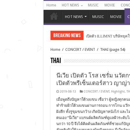
Home
HOT NEWS
MUSIC
MOVIE
CONC
HOT NEWS
MUSIC
MOVIE
C
Breaking News
เปิดตัว ILLIMNT บริษัทยุคใ
Home
/
CONCERT / EVENT
/
THAI
(page 54)
THAI
นีเวีย เปิดตัว โรส เซรั่ม นวั
เปิดตัวพรีเซ็นเตอร์สาว ญาญ่า 
2019-08-13
CONCERT / EVENT
,
Highlight
,
TH
เมื่อพูดถึงปัญหาใต้วงแขน เชื่อว่า ผู้หญิงทุกคน
ทำร้ายผิวใต้วงแขนผ่านการถอน การโกน แว๊กซ์ 
ฝังลึก ทั้งรูขุมขนกว้าง เกิดปัญหาหนังไก่ แ
ตนเอง “นีเวีย” แบรนด์ผลิตภัณฑ์ดูแลผิวระดั
นกว่า 10 ปี จึงได้คิดค้นผลิตภัณฑ์ที่ช่วยแก้ปัญห
สำหรับผิวใต้วงแขนของผู้หญิงทุกคน นีเวียจัดง