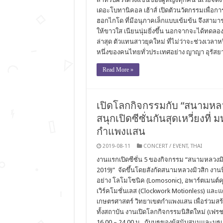
เดอะโบทานิคอล เฮ้าส์ เปิดตัวนวัตกรรมเพื่อกา
ฮอกไกโด ที่มีอนุภาคเล็กแบบเข้มข้น จึงสามารถซ
ให้ขาวใส เนียนนุ่มยิ่งขึ้น นอกจากจะได้ทดลอง
ล่าสุด ตัวแทนสาวยุคใหม่ ที่ไม่ว่าจะช่วงเว
หนึ่งของคนไทยทั่วประเทศอย่าง ญาญา อุรัสยา 
Read More »
เปิดโลกกิจกรรมกับ “สนามหลว
สนุกเปิดซีซั่นกันสุดเหวี่ยงท
กำแพงแสน
2019-08-11
CONCERT / EVENT
,
THAI
งานแรกเปิดซีซั่น 5 ของกิจกรรม “สนามหลวงม
2019)” จัดขึ้นโดยสังกัดสนามหลวงมิวสิก งานนี
อย่าง โลโมโซนิค (Lomosonic), อพาร์ตเมนต์
เวิร์คโมชั่นเลส (Clockwork Motionless) และแ
เกษตรศาสตร์ วิทยาเขตกำแพงแสน เพื่อร่วมสร้า
ทั้งสถาบัน งานเปิดโลกกิจกรรมนิสิตใหม่ (เฟรชชี
16.00 – 24.00 น. กับบูธของผู้สนับสนุนและบ