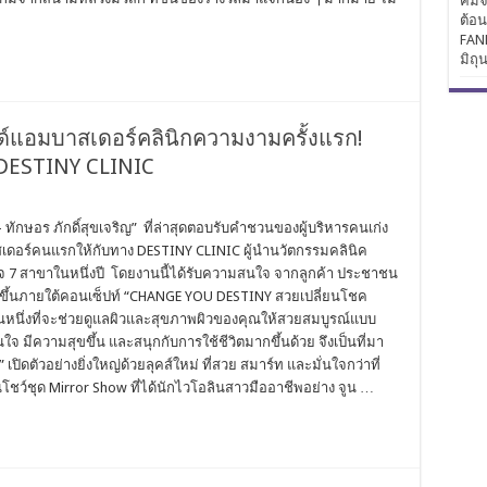
คิมจ
ต้อ
FAN
มิถุ
ด์แอมบาสเดอร์คลินิกความงามครั้งแรก!
 DESTINY CLINIC
ษอร ภักดิ์สุขเจริญ” ที่ล่าสุดตอบรับคำชวนของผู้บริหารคนเก่ง
สเดอร์คนแรกให้กับทาง DESTINY CLINIC ผู้นำนวัตกรรมคลินิค
 7 สาขาในหนึ่งปี โดยงานนี้ได้รับความสนใจ จากลูกค้า ประชาชน
ดขึ้นภายใต้คอนเซ็ปท์ “CHANGE YOU DESTINY สวยเปลี่ยนโชค
่วนหนึ่งที่จะช่วยดูแลผิวและสุขภาพผิวของคุณให้สวยสมบูรณ์แบบ
มั่นใจ มีความสุขขึ้น และสนุกกับการใช้ชีวิตมากขึ้นด้วย จึงเป็นที่มา
ดตัวอย่างยิ่งใหญ่ด้วยลุคส์ใหม่ ที่สวย สมาร์ท และมั่นใจกว่าที่
โชว์ชุด Mirror Show ที่ได้นักไวโอลินสาวมืออาชีพอย่าง จูน …