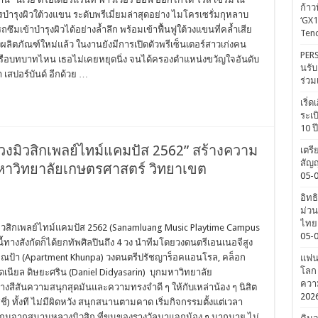
ก้าว
รบำรุงผิวใต้วงแขน ระดับพรีเมี่ยมล่าสุดอย่าง ไมโครเซรั่มกุหลาบ
‘GX1
ึมเข้าบำรุงผิวได้อย่างล้ำลึก พร้อมเข้าฟื้นฟูใต้วงแขนที่คล้ำเสีย
Tenc
ผลิตภัณฑ์ใหม่แล้ว ในงานยังมีการเปิดตัวพรีเซ็นเตอร์สาวเก่งคน
PERS
ลาหรือบทบาทไหน เธอไม่เคยหยุดนิ่ง จนได้ครองตำแหน่งขวัญใจอันดับ
นรับ
เสปอร์บันด์ อีกด้วย …
ร่วม
เริ่
ระเบ
10 ป
งมิวสิกเพลย์ไทม์แคมปัส 2562” สร้างความ
เตรี
สัญญ
ี่ มหาวิทยาลัยเกษตรศาสตร์ วิทยาเขต
05-
อิทธ
ม่วน
ไทยค
ิวสิกเพลย์ไทม์แคมปัส 2562 (Sanamluang Music Playtime Campus
05-
้ทางสังกัดก็ได้ยกทัพศิลปินถึง 4 วง นำทีมโดยวงดนตรีเอนเนอจีสูง
คุณป้า (Apartment Khunpa) วงดนตรีปรัชญาร็อคแอนโรล, คล็อก
แฟนค
โลก 
ดเนียล ดิษยะศริน (Daniel Didyasarin) บุกมหาวิทยาลัย
ความ
งสีสันความสนุกสุดมันและความทรงจำดี ๆ ให้กับเหล่าน้อง ๆ นิสิต
202
่) ทั้งที ไม่มีผิดหวัง สนุกสนานตามคาด เริ่มกิจกรรมตั้งแต่เวลา
ูธเกมจากสนามหลวงมิวสิก ที่ขนของรางวัลมาแจกน้อง ๆ มากมาย ไม่