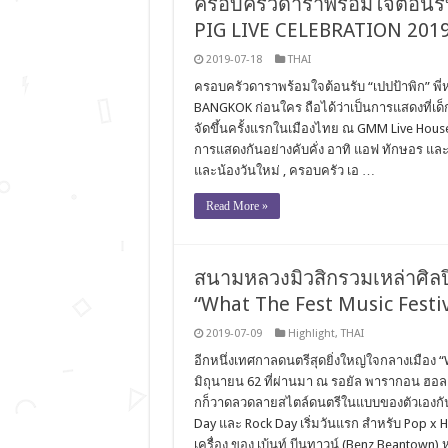
ครอบครัวดาราพร้อมใจต้อนรับ 
PIG LIVE CELEBRATION 201
2019-07-18
THAI
ครอบครัวดาราพร้อมใจต้อนรับ “เปปป้าพิก” พี
BANGKOK ก่อนใคร ถือได้ว่าเป็นการแสดงที่เด
จัดขึ้นครั้งแรกในเมืองไทย ณ GMM Live House
การแสดงกันอย่างคับคั่ง อาทิ แอฟ ทักษอร และน้
และน้องวันใหม่ , ครอบครัว เอ …
Read More »
สนามหลวงมิวสิกรวมเหล่าศิลปิ
“What The Fest Music Festiv
2019-07-09
Highlight
,
THAI
อีกหนึ่งเทศกาลดนตรีสุดยิ่งใหญ่ใจกลางเมือง “Wha
มิถุนายน 62 ที่ผ่านมา ณ รอยัล พารากอน ฮอลล์
กก็วาดลวดลายสไตล์ดนตรีในแบบของตัวเองกันบนเ
Day และ Rock Day เริ่มวันแรก สำหรับ Pop x H
เครื่อง ของ เบ้นท์ บีนทาวน์ (Benz Beantown