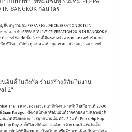
“เปปป้าพิก” พี่หมูสีชมพู ร่วมชม PEPPA
9 IN BANGKOK ก่อนใคร
่หมูสีชมพู ร่วมชม PEPPA PIG LIVE CELEBRATION 2019 IN
็กๆ รอคอย กับ PEPPA PIG LIVE CELEBRATION 2019 IN BANGKOK ที่
 Central World ชั้น 8 งานนี้มีครอบครัวดาราพาเหรดเข้าร่วมชม
องปีใหม่ , กัปตัน ภูธเนศ – เอ้ก บุษกร และน้องดิน , บอย ปกรณ์
นอินดี้ในสังกัด ร่วมสร้างสีสันในงาน
al 2”
t The Fest Music Festival 2” ที่เพิ่งจะผ่านพ้นไปเมื่อ วันที่ 29-30
 Siam Paragon ซึ่งงานนี้เหล่าศิลปินอินดี้จากค่ายสนามหลวงมิวสิ
วทีมินิสเตจ อย่างสนุกสนานเต็มที่ถึง 2 วัน ทั้ง Pop x Hip Hop
ip Hop Day เราก็เปิดเวทีกันอย่างอลังการด้วย ดนตรีแจ๊ซจัดเต็ม
) หนุ่มแรปเปอร์ที่มีความหลงใหลในดนตรีแจ๊ซ ชวนเพื่อนบีนทาวน์จัด