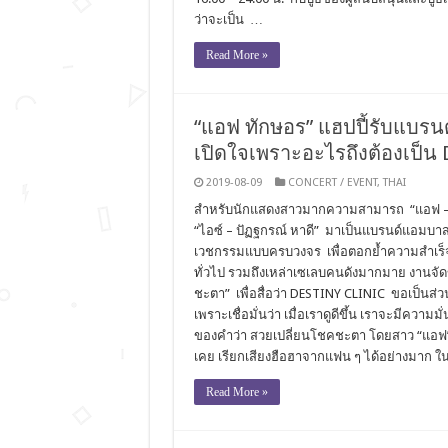
ว่าจะเป็น …
Read More »
“แอฟ ทักษอร” แฮปปี้รับแบรน
เปิดใจเพราะอะไรถึงต้องเป็น
2019-08-09
CONCERT / EVENT
,
THAI
สำหรับนักแสดงสาวมากความสามารถ “แอฟ – ทัก
“ไอซ์ – ปัฏฐกรณ์ หาดี” มาเป็นแบรนด์แอมบา
เวชกรรมแบบครบวงจร เพื่อตอกย้ำความสำเร็จ
ทั่วไป รวมถึงเหล่าเซเลบคนดังมากมาย งานจั
ชะตา” เพื่อสื่อว่า DESTINY CLINIC ขอเป็นส
เพราะเชื่อมั่นว่า เมื่อเราดูดีขึ้น เราจะมีความ
ของคำว่า สวยเปลี่ยนโชคชะตา โดยสาว “แอฟ” เปิ
เคย เรียกเสียงฮือฮาจากแฟน ๆ ได้อย่างมาก ใน
Read More »