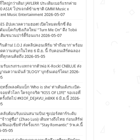
ที่ใหญ่กว่าเดิม! JAYLERR ประเดิมเบอร์แรกค่าย
0 ASIA’ โปรเจกต์ข้ามชาติ GMM Music x
ent Music Entertainment
2026-05-07
ES อัปเลเวลความฮอต! เปิดโหมดเซ็กซี่ ต้อ
คัมแบ็คกับซิงเกิลใหม่ “Turn Me On” ดึง Tobii
เติมชนวนปาร์ตี้ร้อนแรง
2026-05-07
ดเกินต้าน! I.O.I ส่งคลิปคอนเฟิร์ม ‘ทำถึงมาก’ พร้อม
ิดความสนุกในไทย 6 มิ.ย. นี้ กับคอนเสิร์ตฉลอง
ีที่ทุกคนคิดถึง
2026-05-05
ยมรับแรงกระแทกจากตัวพ่อ K-Rock! CNBLUE ส่ง
าณความมันส์ ‘3LOGY’ บุกธันเดอร์โดม!
2026-
05
ิฤทธิ์เพลงคัมแบ็ก ‘Who is she’ ท่าเต้นเด้งระเบิด-
จอยทั่วโลก ใครถูกจริต “KISS OF LIFE” รอเจอที่
รั้งถัดไป #KIOF_DEJAVU_inBKK 6 มิ.ย.นี้
2026-
05
ลับต้อนรับแน่นสนามบิน! ซูเปอร์สตาร์ระดับ
“จ้าวลู่ซือ” (Zhao Lusi) เดินทางถึงไทย ก่อนเสิร์ฟ
ฟินเอเชียทัวร์ครั้งแรก “Stay Romantic” 9 พ.ค.นี้
6-05-05