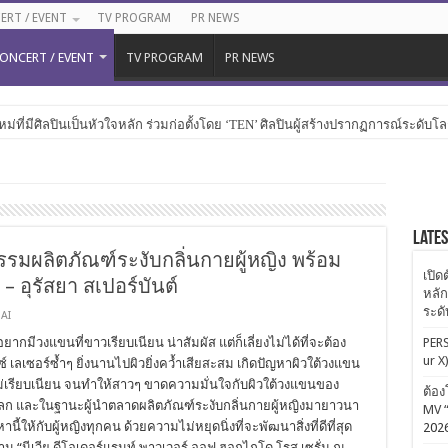
ERT / EVENT
TV PROGRAM
PR NEWS
ONCERT / EVENT
TV PROGRAM
PR NEWS
หม่ที่มีศิลปินเป็นหัวใจหลัก ร่วมก่อตั้งโดย ‘TEN’ ศิลปินผู้สร้างปรากฏการณ์ระดับโ
Late
ตกรรมผลิตภัณฑ์ระงับกลิ่นกายผู้หญิง พร้อม
เปิด
– อุรัสยา สเปอร์บันต์
หลัก
ระด
AI
อยากมีวงแขนที่ขาวเรียบเนียน น่าสัมผัส แต่ก็เลี่ยงไม่ได้ที่จะต้อง
PERS
ur X
เลเซอร์ซ้ำๆ ยิ่งนานไปผิวยิ่งคว้ำเสียสะสม เกิดปัญหาผิวใต้วงแขน
ละไม่เรียบเนียน จนทำให้สาวๆ ขาดความมั่นใจกับผิวใต้วงแขนของ
ต้อง
บโลก และในฐานะผู้นำตลาดผลิตภัณฑ์ระงับกลิ่นกายผู้หญิงมายาวนา
MV “
านี้ให้กับผู้หญิงทุกคน ด้วยความไม่หยุดนิ่งที่จะพัฒนาสิ่งที่ดีที่สุด
202
าน “นีเวีย ดีโอเดอร์แรนท์ พาวเวอร์ ออฟ ฮอกไกโด โรส เซรั่ม ณ