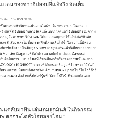
ดนของชาวฮิปฮอปที่เเท้จริง จัดเต็ม
MUSIC
,
THAI
,
THAI NEWS
าสามพันคนรวมตัวกันจนเเน่นลานไลฟ์พาร์ค พระราม 9 ในงาน JBL
ีเซ้นท์ส ฮิปฮอป วันเดอร์เเลนด์) เทศกาลดนตรี ฮิปฮอปที่รวมความ
ธนา บุญอ้อม” จากบริษัท GAN ได้ยกสวนสนุกมาให้เเร็ปเปอร์ตัวพ่อ
สง สี เสียง และโมชั่นกราฟฟิกที่ลายเส้นไม่ซ้ำใคร งานนี้มีครบ
ด์มาร์คตัวตลกบิ๊กเบิ้มสูง 6 เมตร ถ่ายรูปเสร็จเเล้วก็เลือกเลยว่าอยาก
ล์ Monster Stage เวทีสัตว์ประหลาดยักษ์ตาเดียว , Carousel
ับศิลปินกว่า 30 เบอร์ เเต่ที่เรียกเสียงกรีดร้องของสาวเเท้เเละสาว
LAZYLOXY x HIGHHOT” จากเวที Monster Stage ที่ร้องเพลง “ยังไง”
พคให้เห็นความเนียนเพลินตาจริงๆ ด้าน “URBOYTJ” ขอโชว์โซโล่กีต้าร์
ลายเพลง ต่อด้วยเเร็ปเปอร์รุ่นพี่ “ฟักกลิ้งฮีโร่” ที่ชวนแก๊ง เดอะ
นแฟนคลับมาฟิน เล่นเกมสุดมันส์ ในกิจกรรม
rty ตกกระไดหัวใจพลอยโจน ”