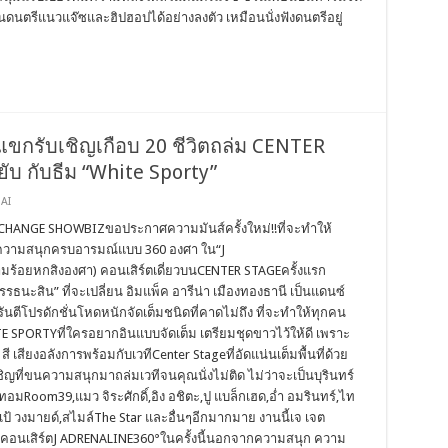
นตรีแนวแจ๊ซและฮิปฮอปได้อย่างลงตัว เหมือนนั่งฟังดนตรีอยู่
ขกรับเชิญเกือบ 20 ชีวิตถล่ม CENTER
ับ กับธีม “White Sporty”
AI
CHANGE SHOWBIZขอประกาศความมันส์ครั้งใหม่!!ที่จะทำให้
ับความสนุกครบอารมณ์แบบ 360 องศา ใน“J
ร้อยหกสิงองศา) คอนเสิร์ตเดี่ยวบนCENTER STAGEครั้งแรก
ธนะสิน” ที่จะเปลี่ยน อิมแพ็ค อารีน่า เมืองทองธานี เป็นแดนซ์
ารันตีโปรดักชั่นโหดหนักจัดเต็มชนิดที่คาดไม่ถึง ที่จะทำให้ทุกคน
E SPORTYที่ใครอยากอินแบบจัดเต็ม เตรียมชุดขาวไว้ให้ดี เพราะ
ี เสียงอลังการพร้อมกับเวทีCenter Stageที่อัดแน่นเต็มพื้นที่ด้วย
ที่ขนความสนุกมาถล่มเวทีจนคุณนั่งไม่ติด ไม่ว่าจะเป็นบุรินทร์
,ทอมRoom39,แมว จิระศักดิ์,อิง อชิตะ,ปู แบล็กเฮด,อ่ำ อมรินทร์,ไท
,เป้ วงมายด์,สไมล์The Star และอื่นๆอีกมากมาย งานนี้เจ เจต
คอนเสิร์ตJ ADRENALINE360°ในครั้งนี้นอกจากความสนุก ความ