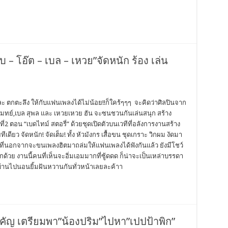
๊อบ – โอ๊ต – เบล – เหวย”จัดหนัก ร้อง เล่น
และ ตกตะลึง ให้กับแฟนเพลงได้ไม่น้อย!!ก็ใคร้ๆๆๆ จะคิดว่าศิลปินจาก
ราโมทย์,เบล สุพล และ เหวยเหวย ฮัน จะซนชวนกันเล่นสนุก สร้าง
ที่2 ตอน “เบดไทม์ สตอรี่” ด้วยชุดเปิดตัวบนเวทีที่อลังการงานสร้าง
ว จัดหนัก! จัดเต็ม! ทั้ง หัวมังกร เสื้อขน ชุดเกราะ วิกผม งัดมา
ี่นอกจากจะขนเพลงฮิตมาถล่มให้แฟนเพลงได้ฟังกันแล้ว ยังมีโชว์
ีกด้วย งานนี้คนที่เห็นจะอิ่มเอมมากที่ซู้ดดด ก็น่าจะเป็นเหล่าบรรดา
บ้านไปนอนยิ้มฝันหวานกันทั่วหน้าเลยละค้าา
คัญ เตรียมพา”น้องปริม”ไปหา”เปปป้าพิก”