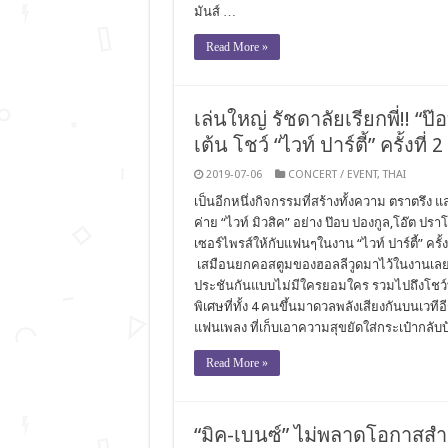
มันส์ …
Read More »
เล่นใหญ่ รัชดาลัยเรียกพี่!! “ป
เต้น โชว์ “ไวท์ ปาร์ตี้” ครั้งที่ 2
2019-07-06
CONCERT / EVENT
,
THAI
เป็นอีกหนึ่งกิจกรรมที่สร้างทั้งความ ตราตรึง 
ค่าย “ไวท์ มิวสิค” อย่าง ป๊อบ ปองกูล,โอ๊ต ป
เซอร์ไพรส์ให้กับแฟนๆในงาน “ไวท์ ปาร์ตี้” ครั้ง
เสมือนยกคอสตูมของฮอลลีวูดมาไว้ในงานเลยทีเดีย
ประชันกันแบบไม่มีใครยอมใคร รวมไปถึงโชว์ท
พิเศษที่ทั้ง 4 คนขึ้นมาดวลพลังเสียงกันบนเวทีอ
แฟนเพลง ที่เก็บเอาความสุขยัดใส่กระเป๋ากลับ
Read More »
“มิค-เบนซ์” ไม่พลาดโอกาสสำ