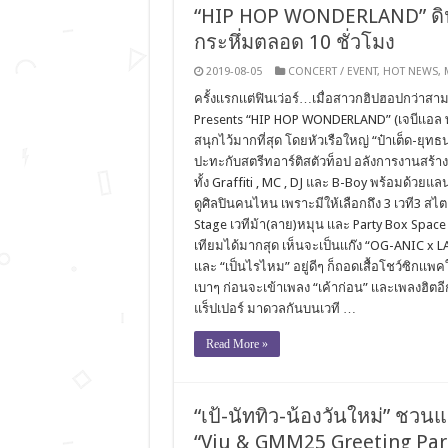
“HIP HOP WONDERLAND” ดินเเ
กระหึ่มตลอด 10 ชั่วโมง
2019-08-05
CONCERT / EVENT
,
HOT NEWS
,
ครั้งเเรกเเต่ฟินเว่อร์…เมื่อสาวกฮิปฮอปกว่
Presents “HIP HOP WONDERLAND” (เจบีเเอล พร
สนุกไว้มากที่สุด โดยหัวเรือใหญ่ “ป๋าเต็ด-ยุท
ปะทะกับสตรีทอาร์ติสตัวท็อป อลังการงานสร้างแ
ทั้ง Graffiti , MC , DJ และ B-Boy พร้อมด้วยแลน
ดูศิลปินคนไหน เพราะมีให้เลือกถึง 3 เวที3 สไต
Stage เวทีม้า(ลาย)หมุน เเละ Party Box Space ก
เทียมได้มากสุด เห็นจะเป็นเเก๊ง “OG-ANIC x 
เเละ “เป็นไรไหม” อยู่ดีๆ ก็ถอดเสื้อโชว์ซิกเเ
เบาๆ ก่อนจะเข้าเพลง “เค้าก่อน” เเละเพลงฮิตอีกห
แร็ปเปอร์ มาดวลกันบนเวที …
Read More »
“เป้-นัททิว-น้องวันใหม่” ชว
“Viu & GMM25 Greeting Pa