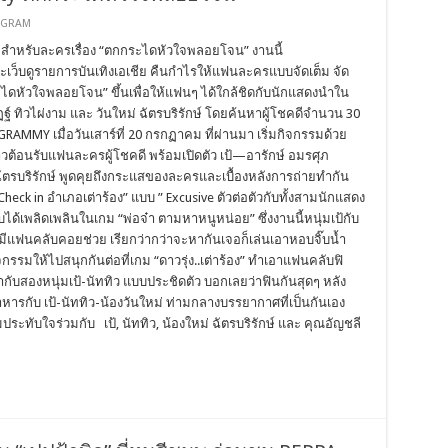
OGRAM
สำหรับละครเรื่อง “ตกกระไดหัวใจพลอยโจน” งานนี้
ะเว็บดูรายการบันเทิงเอเชีย คืนกำไรให้แฟนละครแบบจัดเต็ม จัด
ไดหัวใจพลอยโจน” ขึ้นเพื่อให้แฟนๆ ได้ใกล้ชิดกับนักแสดงนำใน
ณัฏฐ์ ทิวไผ่งาม และ วันใหม่ ฉัตรบริรักษ์ โดยค้นหาผู้โชคดีจำนวน 30
AMMY เมื่อวันเสาร์ที่ 20 กรกฏาคม ที่ผ่านมา เริ่มกิจกรรมด้วย
าวต้อนรับแฟนละครผู้โชคดี พร้อมเปิดตัว เป้—อารักษ์ อมรศุภ
ม่ ฉัตรบริรักษ์ พูดคุยถึงกระแสของละครและเบื้องหลังการถ่ายทำกัน
ck in อำเภอเต่าร้อง” แบบ ” Excusive ตัวต่อตัวกับทั้งสามนักแสดง
บได้เพลิดเพลินในเกม “พ่อจ๋า ตามหาหนูหน่อย” ซึ่งงานนี้หนุ่มเป้กับ
มีแฟนคลับคอยช่วย เรียกว่ากว่าจะหากันเจอก็เล่นเอาหอบจิ๊บน้ำ
จกรรมให้ไปสนุกกันต่อที่เกม “ดาวรุ่ง..เต่าร้อง” ทำเอาแฟนคลับฟิ
ับสองหนุ่มเป้-นัททิว แบบประชิดตัว บอกเลยว่าฟินกันสุดๆ หลัง
หารกับ เป้-นัททิว-น้องวันใหม่ ท่ามกลางบรรยากาศที่เป็นกันเอง
ทับใจร่วมกับ เป้, นัททิว, น้องใหม่ ฉัตรบริรักษ์ และ คุณอัญชลี