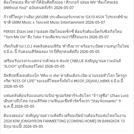
ต้องโทษเธอ ที่มาทำให้ฉันคิดถึงบ่อย ! ทิกเกอร์ ปล่อย MV “ต้องโทษเธอ
(Without You)” ฉบับคนคลั่งรัก
2026-05-07
ก้าวที่ใหญ่กว่าเดิม! JAYLERR ประเดิมเบอร์แรกค่าย ‘GX10 ASIA’ โปรเจกต์ข้าม
ชาติ GMM Music x Tencent Music Entertainment
2026-05-07
PERSES อัปเลเวลความฮอต! เปิดโหมดเซ็กซี่ ต้อนรับคัมแบ็คกับซิงเกิลใหม่
“Turn Me On” ดึง Tobii ร่วมเติมชนวนปาร์ตี้ร้อนแรง
2026-05-07
เริ่ดเกินต้าน! I.O.I ส่งคลิปคอนเฟิร์ม ‘ทำถึงมาก’ พร้อมระเบิดความสนุกในไทย
6 มิ.ย. นี้ กับคอนเสิร์ตฉลอง 10 ปีที่ทุกคนคิดถึง
2026-05-05
เตรียมรับแรงกระแทกจากตัวพ่อ K-Rock! CNBLUE ส่งสัญญาณความมันส์
‘3LOGY’ บุกธันเดอร์โดม!
2026-05-05
อิทธิฤทธิ์เพลงคัมแบ็ก ‘Who is she’ ท่าเต้นเด้งระเบิด-ม่วนจอยทั่วโลก ใครถูก
จริต “KISS OF LIFE” รอเจอที่ไทยครั้งถัดไป #KIOF_DEJAVU_inBKK 6 มิ.ย.นี้
2026-05-05
แฟนคลับต้อนรับแน่นสนามบิน! ซูเปอร์สตาร์ระดับโลก “จ้าวลู่ซือ” (Zhao Lusi)
เดินทางถึงไทย ก่อนเสิร์ฟความฟินเอเชียทัวร์ครั้งแรก “Stay Romantic” 9
พ.ค.นี้
2026-05-05
คิมจงฮยอน” ส่งสัญญาณความคิดถึง เตรียมเปิดบ้านต้อนรับแฟนไทยในงาน
2026 KIM JONGHYEON FANMEETING [COMING HOME] IN BANGKOK 13
มิถุนายนนี้!
2026-05-05