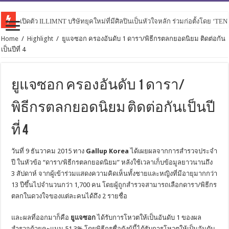
เปิดตัว ILLIMNT บริษัทยุคใหม่ที่มีศิลปินเป็นหัวใจหลัก ร่วมก่อตั้งโดย ‘TE
Home
/
Highlight
/
ยูแจซอก ครองอันดับ 1 ดารา/พิธีกรตลกยอดนิยม ติดต่อกัน
เป็นปีที่ 4
ยูแจซอก ครองอันดับ 1 ดารา/
พิธีกรตลกยอดนิยม ติดต่อกันเป็นปี
ที่ 4
วันที่ 9 ธันวาคม 2015 ทาง
Gallup Korea
ได้เผยผลจากการสำรวจประจำ
ปี ในหัวข้อ “ดารา/พิธีกรตลกยอดนิยม” หลังใช้เวลาเก็บข้อมูลยาวนานถึง
3 สัปดาห์ จากผู้เข้าร่วมแสดงความคิดเห็นทั้งชายและหญิงที่มีอายุมากกว่า
13 ปีขึ้นไปจำนวนกว่า 1,700 คน โดยผู้ถูกสำรวจสามารถเลือกดารา/พิธีกร
ตลกในดวงใจของแต่ละคนได้ถึง 2 รายชื่อ
และผลที่ออกมาก็คือ
ยูแจซอก
ได้รับการโหวตให้เป็นอันดับ 1 ของผล
สำรวจด้วยคะแนน 51.3% โดยพิธีกรชื่อดังผู้นี้ได้รับการโหวตให้เป็นอันดับ